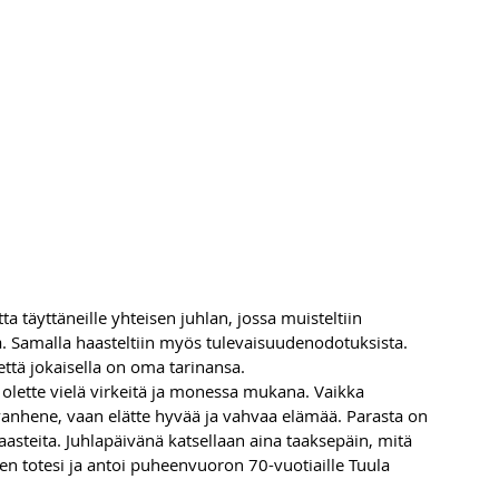
 täyttäneille yhteisen juhlan, jossa muisteltiin 
 Samalla haasteltiin myös tulevaisuudenodotuksista.
tä jokaisella on oma tarinansa. 
, olette vielä virkeitä ja monessa mukana. Vaikka 
 vanhene, vaan elätte hyvää ja vahvaa elämää. Parasta on 
haasteita. Juhlapäivänä katsellaan aina taaksepäin, mitä 
n totesi ja antoi puheenvuoron 70-vuotiaille Tuula 