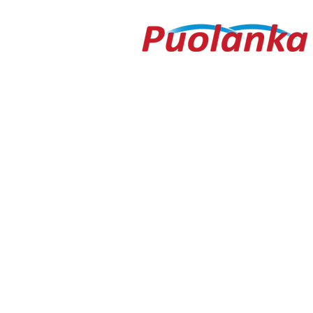
Ouluntie 1
89200 Puolanka
Puolanka-lehti ilmestyy keskiviikkois
AVOINNA
Arkisin ma-to 9.00-16.30, pe 9.00-16
TOIMITUS
toimitus@puolanka-lehti.fi
041 310 4182
Eija Luukkonen
eija.luukkonen@puolanka-lehti.fi
PÄÄTOIMITTAJA
Tuomo Seppänen
0500 774 904
tuomo.seppanen@puolanka-lehti.fi