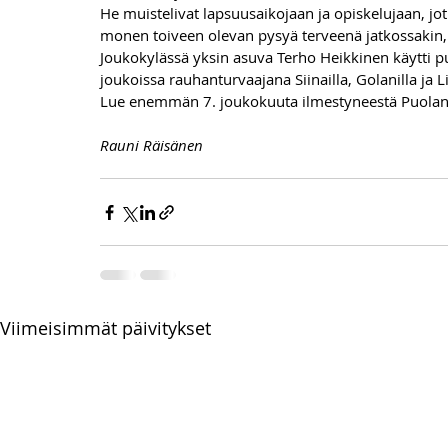
He muistelivat lapsuusaikojaan ja opiskelujaan, jo
monen toiveen olevan pysyä terveenä jatkossakin, 
Joukokylässä yksin asuva Terho Heikkinen käytti 
joukoissa rauhanturvaajana Siinailla, Golanilla ja L
Lue enemmän 7. joukokuuta ilmestyneestä Puolan
Rauni Räisänen
Viimeisimmät päivitykset