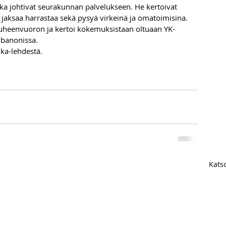
tka johtivat seurakunnan palvelukseen. He kertoivat 
jaksaa harrastaa sekä pysyä virkeinä ja omatoimisina. 
puheenvuoron ja kertoi kokemuksistaan oltuaan YK-
ibanonissa. 
ka-lehdestä.
Katso