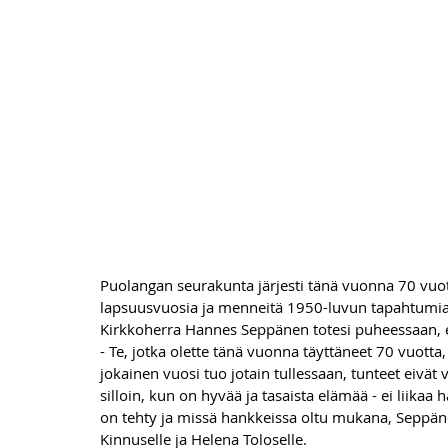
Puolangan seurakunta järjesti tänä vuonna 70 vuotta
lapsuusvuosia ja menneitä 1950-luvun tapahtumia.
Kirkkoherra Hannes Seppänen totesi puheessaan, et
- Te, jotka olette tänä vuonna täyttäneet 70 vuotta
jokainen vuosi tuo jotain tullessaan, tunteet eivät
silloin, kun on hyvää ja tasaista elämää - ei liikaa 
on tehty ja missä hankkeissa oltu mukana, Seppäne
Kinnuselle ja Helena Toloselle. 