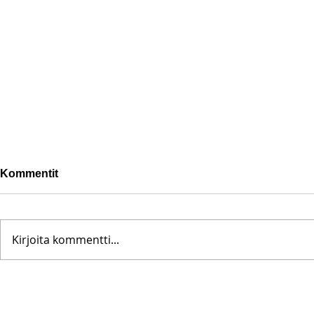
Kommentit
Kirjoita kommentti...
Pohjanoteeraus ei pettänyt
Fredrik Me
– yleisöä ei edes vesisade
Testametti 
hidastanut
kirpputorilt