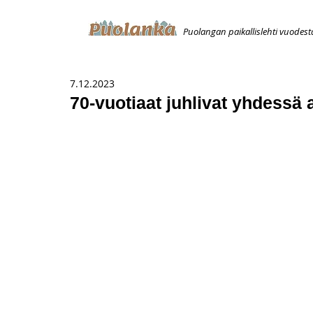
Puolangan paikallislehti vuodest
ETUSIVU
ILMOITUKSET
AVOIMUUSILMOITUS
T
7.12.2023
70-vuotiaat juhlivat yhdessä