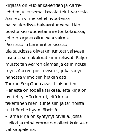
kirjassa on Puolanka-lehden ja Aarre-
lehden julkaisemat haastattelut Aarresta.
Aarre oli viimeiset elinvuotensa 
palvelukodissa halvaantuneena. Hän 
poistui keskuudestamme toukokuussa, 
jolloin kirja ei ollut vielä valmis. 
Pienessä ja lämminhenkisessä 
tilaisuudessa olivatkin tunteet vahvasti 
läsnä ja silmäkulmat kimmelsivät. Paljon 
muisteltiin Aarren elämää ja esiin nousi 
myös Aarren positiivisuus, joka säilyi 
hänessä viimeisiin hetkiin asti.
Tuomo Seppänen avasi tilaisuuden. 
Hänestä on todella tärkeää, että kirja on 
nyt tehty. Hän kertoi, että kirjan 
tekeminen meni tunteisiin ja tarinoista 
tuli hänelle hyvin läheisiä.
- Tämä kirja on syntynyt tavalla, jossa 
Heikki ja minä emme ole olleet kuin vain 
välikappaleina. 