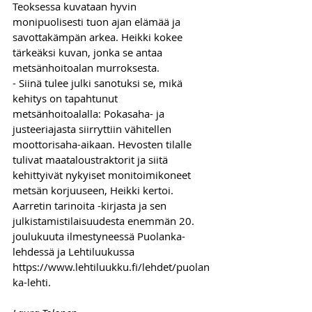
Teoksessa kuvataan hyvin 
monipuolisesti tuon ajan elämää ja 
savottakämpän arkea. Heikki kokee 
tärkeäksi kuvan, jonka se antaa 
metsänhoitoalan murroksesta. 
- Siinä tulee julki sanotuksi se, mikä 
kehitys on tapahtunut 
metsänhoitoalalla: Pokasaha- ja 
justeeriajasta siirryttiin vähitellen 
moottorisaha-aikaan. Hevosten tilalle 
tulivat maataloustraktorit ja siitä 
kehittyivät nykyiset monitoimikoneet 
metsän korjuuseen, Heikki kertoi.  
Aarretin tarinoita -kirjasta ja sen 
julkistamistilaisuudesta enemmän 20. 
joulukuuta ilmestyneessä Puolanka-
lehdessä ja Lehtiluukussa 
https://www.lehtiluukku.fi/lehdet/puolan
ka-lehti
.