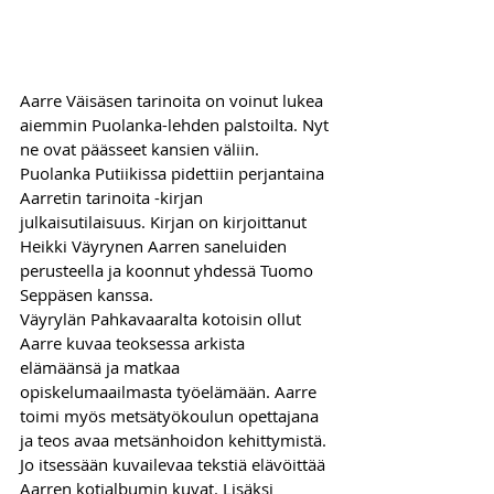
Aarre Väisäsen tarinoita on voinut lukea 
aiemmin Puolanka-lehden palstoilta. Nyt 
ne ovat päässeet kansien väliin. 
Puolanka Putiikissa pidettiin perjantaina 
Aarretin tarinoita -kirjan 
julkaisutilaisuus. Kirjan on kirjoittanut 
Heikki Väyrynen Aarren saneluiden 
perusteella ja koonnut yhdessä Tuomo 
Seppäsen kanssa. 
Väyrylän Pahkavaaralta kotoisin ollut 
Aarre kuvaa teoksessa arkista 
elämäänsä ja matkaa 
opiskelumaailmasta työelämään. Aarre 
toimi myös metsätyökoulun opettajana 
ja teos avaa metsänhoidon kehittymistä. 
Jo itsessään kuvailevaa tekstiä elävöittää 
Aarren kotialbumin kuvat. Lisäksi 