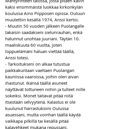
Mäntyrinteen talossa, josta pitäen kävin 
kaksi ensimmäistä luokkaa kirkonkylän 
koulussa Aino Piipposen opissa. Ouluun 
muutettiin kesällä 1974, Anssi kertoi.
- Muutin 50 vuoden jälkeen Puolangalle 
takaisin saadakseni sielunrauhan, enkä 
halunnut unohtaa juuriani. Täytän 10. 
maaliskuuta 60 vuotta, joten 
loppuelämäni haluan viettää täällä, 
Anssi totesi. 
- Tarkoitukseni on alkaa tutustua 
paikkakuntaan vaeltaen Puolangan 
kauniissa vaaroissa, joihin olen aivan 
ihastunut. Ikänsä täällä asuneet 
näyttävät tottuneen niihin ja tulleet niille 
sokeiksi. Monet taitavat pitää niitä 
itsestään selvyytenä. Kalastus ei ole 
kuulunut harrastuksiini Oulussa 
asuessani, mutta voinhan täällä käydä 
vaikkapa pilkillä tai kesällä pitää 
kalavehkeet mukana repussani.