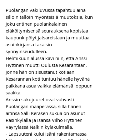
Puolangan väkiluvussa tapahtuu aina 
silloin tällöin myönteisiä muutoksia, kun 
joku entinen puolankalainen 
eläköitymisensä seurauksena kopistaa 
kaupunkipölyt jatsareistaan ja muuttaa 
asuinkirjansa takaisin 
synnyinseudulleen. 
Helmikuun alussa kävi niin, että Anssi 
Hyttinen muutti Oulusta Kesärantaan, 
jonne hän on sisustanut kotiaan. 
Kesärannan koti tuntuu hänelle hyvänä 
paikkana asua vaikka elämänsä loppuun 
saakka.
Anssin sukujuuret ovat vahvasti 
Puolangan maaperässä, sillä hänen 
äitinsä Salli Keräsen sukua on asunut 
Rasinkylällä ja isänsä Vilho Hyttinen 
Väyrylässä Nalkin kyläkulmalla. 
- Lapsuuteni kului isäni rakentamassa 