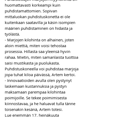
huomattavasti korkeampi kuin 
puhdistamattomien. Sopivan 
mittaluokan puhdistuskonetta ei ole 
kuitenkaan saatavilla ja käsin isompien 
määrien puhdistaminen on hidasta ja 
työlästä.
- Marjojen kilohinta on alhainen, joten 
aloin miettiä, miten voisi tehostaa 
prosessia. Hillasta saa yleensä hyvin 
rahaa. Mietin, miten samanlaista tuottoa 
saisi mustikasta ja puolukasta. 
Puhdistuskoneella voi puhdistaa marjoja 
jopa tuhat kiloa päivässä, Artem kertoi.  
- Innovaatioiden avulla olen pystynyt 
laskemaan kustannuksia ja pystyn 
maksamaan parempaa kilohintaa 
poimijoille. Se tekee poimimisesta 
kiinnostavaa, ja he haluavat tulla tänne 
toisenakin kesänä, Artem totesi. 
Lue enemmän 17. heinäkuuta 