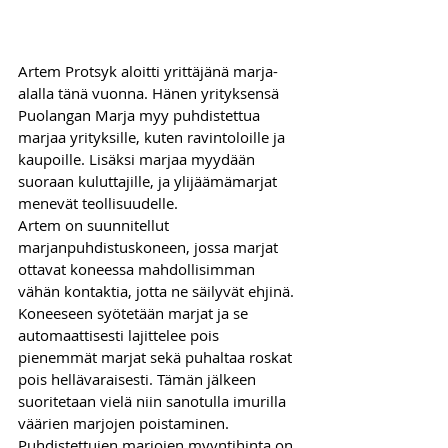
Artem Protsyk aloitti yrittäjänä marja-
alalla tänä vuonna. Hänen yrityksensä 
Puolangan Marja myy puhdistettua 
marjaa yrityksille, kuten ravintoloille ja 
kaupoille. Lisäksi marjaa myydään 
suoraan kuluttajille, ja ylijäämämarjat 
menevät teollisuudelle. 
Artem on suunnitellut 
marjanpuhdistuskoneen, jossa marjat 
ottavat koneessa mahdollisimman 
vähän kontaktia, jotta ne säilyvät ehjinä. 
Koneeseen syötetään marjat ja se 
automaattisesti lajittelee pois 
pienemmät marjat sekä puhaltaa roskat 
pois hellävaraisesti. Tämän jälkeen 
suoritetaan vielä niin sanotulla imurilla 
väärien marjojen poistaminen.
Puhdistettujen marjojen myyntihinta on 