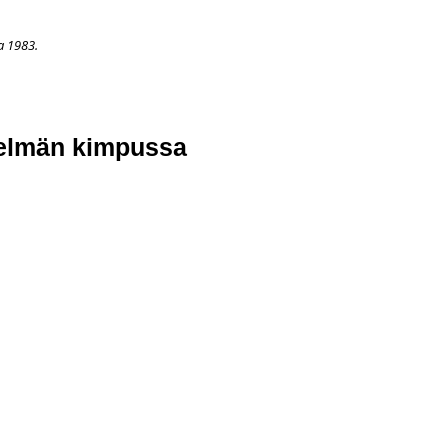
a 1983.
APAHTUMAT
LISÄÄ
ARKISTO
OSOITTEENMUUTOS
TI
telmän kimpussa