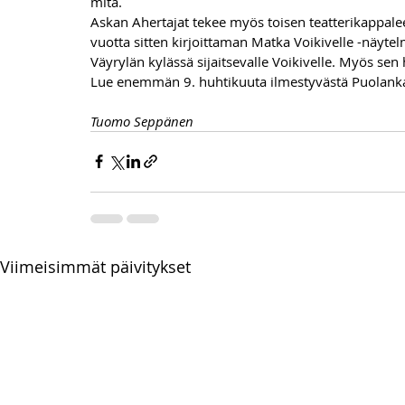
mitä.
Askan Ahertajat tekee myös toisen teatterikappale
vuotta sitten kirjoittaman Matka Voikivelle -näytel
Väyrylän kylässä sijaitsevalle Voikivelle. Myös sen ha
Lue enemmän 9. huhtikuuta ilmestyvästä Puolanka
Tuomo Seppänen
Viimeisimmät päivitykset