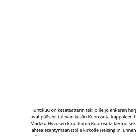
Huhtikuu on kesäteatterin tekijöille jo ahkeran har
ovat pääseet tulevan kesän Kuorosota-kappaleen ha
Markku Hyvösen kirjoittama Kuorosota kertoo sek
lähteä esiintymään isolle kirkolle Helsingiin. Enne