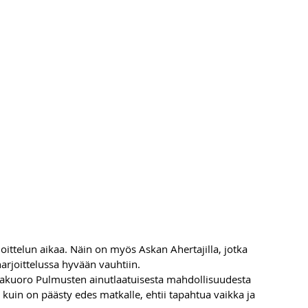
joittelun aikaa. Näin on myös Askan Ahertajilla, jotka 
rjoittelussa hyvään vauhtiin.
akuoro Pulmusten ainutlaatuisesta mahdollisuudesta 
n kuin on päästy edes matkalle, ehtii tapahtua vaikka ja 