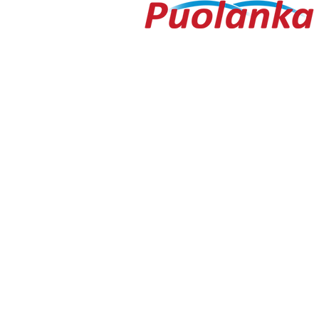
Ouluntie 1
89200 Puolanka
Puolanka-lehti ilmestyy keskiviikkois
AVOINNA
Arkisin ma-to 9.00-16.30, pe 9.00-16
TOIMITUS
toimitus@puolanka-lehti.fi
041 310 4182
Eija Luukkonen
eija.luukkonen@puolanka-lehti.fi
PÄÄTOIMITTAJA
Tuomo Seppänen
0500 774 904
tuomo.seppanen@puolanka-lehti.fi
ILMOITUSMYYNTI