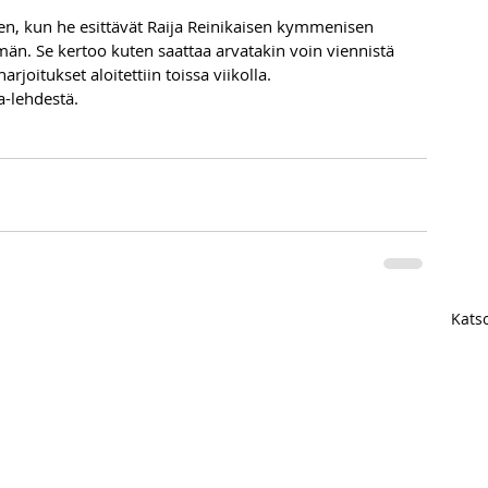
en, kun he esittävät Raija Reinikaisen kymmenisen 
män. Se kertoo kuten saattaa arvatakin voin viennistä 
rjoitukset aloitettiin toissa viikolla. 
-lehdestä.
Katso