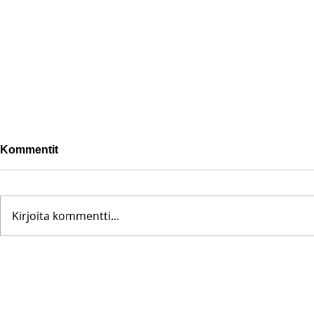
Kommentit
Kirjoita kommentti...
Pohjanoteeraus ei pettänyt
Fredrik Me
– yleisöä ei edes vesisade
Testametti 
hidastanut
kirpputorilt