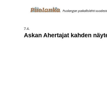
Puolangan paikallislehti vuodest
ETUSIVU
ILMOITUKSET
AVOIMUUSILMOITUS
T
7.4.
Askan Ahertajat kahden näy