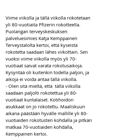
Viime viikolla ja tällä viikolla rokotetaan 
yli 80-vuotiaita Pfizerin rokotteella. 
Puolangan terveyskeskuksen 
palveluesimies Katja Kemppainen 
Terveystalolta kertoi, että kyseistä 
rokotetta saadaan lähes viikottain. Sen 
vuoksi viime viikolla myös yli 70-
vuotiaat saivat varata rokotusaikoja. 
Kysyntää oli kuitenkin todella paljon, ja 
aikoja ei voida antaa tällä viikolla. 
- Olen sitä mieltä, että  tällä viikolla 
saadaan paljolti rokotettua yli 80-
vuotiaat kuntalaiset. Kotihoidon 
asukkaat on jo rokotettu. Maaliskuun 
aikana päästään hyvälle mallille yli 80-
vuotiaiden rokotusten kohdalla ja pitkän 
matkaa 70-vuotiaiden kohdalla, 
Kemppainen kertoi. 