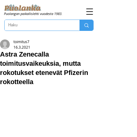
Puolangan paikallislehti vuodesta 1983.
toimitus7
16.3.2021
Astra Zenecalla
toimitusvaikeuksia, mutta
rokotukset etenevät Pfizerin
rokotteella