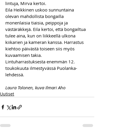
lintuja, Mirva kertoi.  
Eila Heikkinen uskoo sunnuntaina 
olevan mahdollista bongailla 
monenlaisia tiaisia, peippoja ja 
västäräkkejä. Eila kertoi, että bongailtua 
tulee aina, kun on liikkeellä ulkona 
kiikarien ja kameran kanssa. Harrastus 
kiehtoo päivästä toiseen siis myös 
kuvaamisen takia.
Lintuharrastuksesta enemmän 12. 
toukokuuta ilmestyvässä Puolanka-
lehdessä.
Laura Tolonen, kuva Ilmari Aho
Uutiset