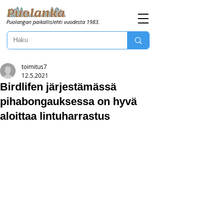
Puolangan paikallislehti vuodesta 1983.
toimitus7
12.5.2021
Birdlifen järjestämässä
pihabongauksessa on hyvä
aloittaa lintuharrastus