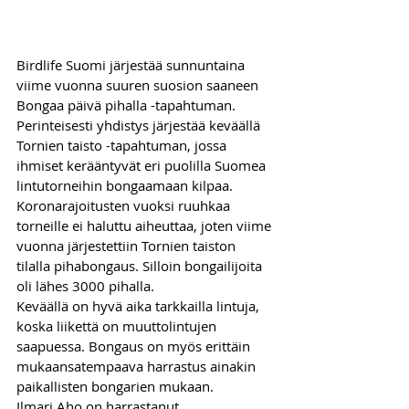
Birdlife Suomi järjestää sunnuntaina 
viime vuonna suuren suosion saaneen 
Bongaa päivä pihalla -tapahtuman. 
Perinteisesti yhdistys järjestää keväällä 
Tornien taisto -tapahtuman, jossa 
ihmiset kerääntyvät eri puolilla Suomea 
lintutorneihin bongaamaan kilpaa. 
Koronarajoitusten vuoksi ruuhkaa 
torneille ei haluttu aiheuttaa, joten viime 
vuonna järjestettiin Tornien taiston 
tilalla pihabongaus. Silloin bongailijoita 
oli lähes 3000 pihalla. 
Keväällä on hyvä aika tarkkailla lintuja, 
koska liikettä on muuttolintujen 
saapuessa. Bongaus on myös erittäin 
mukaansatempaava harrastus ainakin 
paikallisten bongarien mukaan. 
Ilmari Aho on harrastanut 