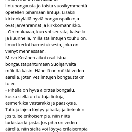
lintubongausta jo toista vuosikymmentä 
opetellen pihamaan lintuja. Lisäksi 
kirkonkylällä hyviä bongauspaikkoja 
ovat järvenrannat ja kirkkomännikkö. 
- On mukavaa, kun voi seurata, katsella 
ja kuunnella, millaista lintujen touhu on, 
Ilmari kertoi harrastuksesta, joka on 
vienyt mennessään.
Mirva Keränen aikoi osallistua 
bongaustapahtumaan Suolijärveltä 
mökiltä käsin. Hänellä on mökki veden 
äärellä, joten vesilintujen bongaustakin 
tulee.
- Pihalla on hyvä aloittaa bongailu, 
koska siellä on tuttuja lintuja, 
esimerkiksi västäräkki ja pääskysiä. 
Tuttuja lajeja löytyy pihalta, ja tietenkin 
jos tulee erikoisempia, niin niitä 
tarkistaa kirjasta. Jos piha on veden 
äärellä, niin sieltä voi löytyä erilaisempia 