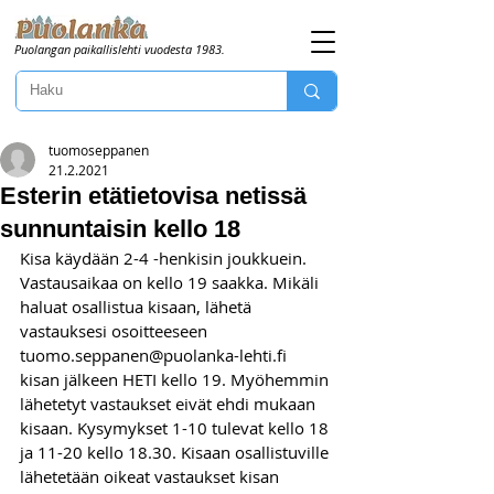
Puolangan paikallislehti vuodesta 1983.
tuomoseppanen
21.2.2021
Esterin etätietovisa netissä
sunnuntaisin kello 18
Kisa käydään 2-4 -henkisin joukkuein. 
Vastausaikaa on kello 19 saakka. Mikäli 
haluat osallistua kisaan, lähetä 
vastauksesi osoitteeseen 
tuomo.seppanen@puolanka-lehti.fi 
kisan jälkeen HETI kello 19. Myöhemmin 
lähetetyt vastaukset eivät ehdi mukaan 
kisaan. Kysymykset 1-10 tulevat kello 18 
ja 11-20 kello 18.30. Kisaan osallistuville 
lähetetään oikeat vastaukset kisan 