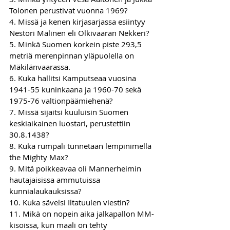
Tolonen perustivat vuonna 1969?
4. Missä ja kenen kirjasarjassa esiintyy 
Nestori Malinen eli Olkivaaran Nekkeri?
5. Minkä Suomen korkein piste 293,5 
metriä merenpinnan yläpuolella on 
Mäkilänvaarassa. 
6. Kuka hallitsi Kamputseaa vuosina 
1941-55 kuninkaana ja 1960-70 sekä 
1975-76 valtionpäämiehenä?
7. Missä sijaitsi kuuluisin Suomen 
keskiaikainen luostari, perustettiin 
30.8.1438?
8. Kuka rumpali tunnetaan lempinimellä 
the Mighty Max?
9. Mitä poikkeavaa oli Mannerheimin 
hautajaisissa ammutuissa 
kunnialaukauksissa?
10. Kuka sävelsi Iltatuulen viestin?
11. Mikä on nopein aika jalkapallon MM-
kisoissa, kun maali on tehty 