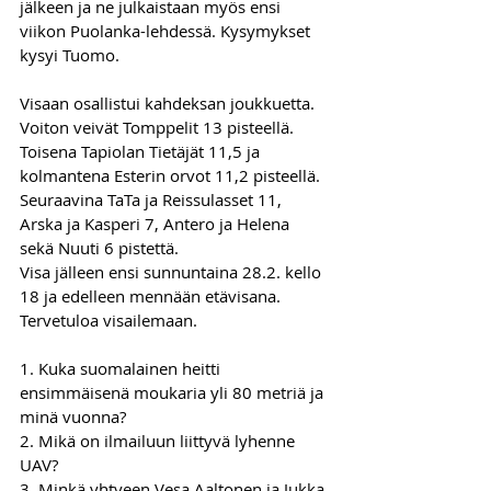
jälkeen ja ne julkaistaan myös ensi 
viikon Puolanka-lehdessä. Kysymykset 
kysyi Tuomo.
Visaan osallistui kahdeksan joukkuetta. 
Voiton veivät Tomppelit 13 pisteellä. 
Toisena Tapiolan Tietäjät 11,5 ja 
kolmantena Esterin orvot 11,2 pisteellä. 
Seuraavina TaTa ja Reissulasset 11, 
Arska ja Kasperi 7, Antero ja Helena 
sekä Nuuti 6 pistettä.
Visa jälleen ensi sunnuntaina 28.2. kello 
18 ja edelleen mennään etävisana. 
Tervetuloa visailemaan.
1. Kuka suomalainen heitti 
ensimmäisenä moukaria yli 80 metriä ja 
minä vuonna?
2. Mikä on ilmailuun liittyvä lyhenne 
UAV?
3. Minkä yhtyeen Vesa Aaltonen ja Jukka 