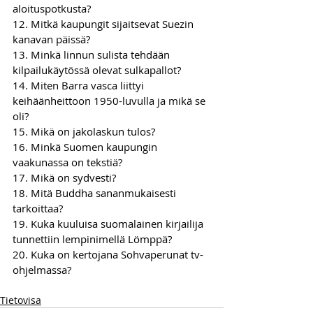
aloituspotkusta?
12. Mitkä kaupungit sijaitsevat Suezin 
kanavan päissä?
13. Minkä linnun sulista tehdään 
kilpailukäytössä olevat sulkapallot?
14. Miten Barra vasca liittyi 
keihäänheittoon 1950-luvulla ja mikä se 
oli?
15. Mikä on jakolaskun tulos?
16. Minkä Suomen kaupungin 
vaakunassa on tekstiä?
17. Mikä on sydvesti?
18. Mitä Buddha sananmukaisesti 
tarkoittaa?
19. Kuka kuuluisa suomalainen kirjailija 
tunnettiin lempinimellä Lömppä?
20. Kuka on kertojana Sohvaperunat tv-
ohjelmassa?
Tietovisa