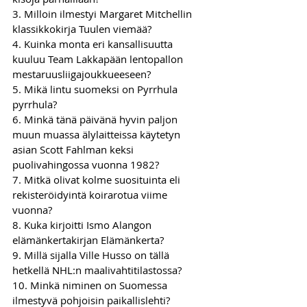
3. Milloin ilmestyi Margaret Mitchellin 
klassikkokirja Tuulen viemää?
4. Kuinka monta eri kansallisuutta 
kuuluu Team Lakkapään lentopallon 
mestaruusliigajoukkueeseen?
5. Mikä lintu suomeksi on Pyrrhula 
pyrrhula?
6. Minkä tänä päivänä hyvin paljon 
muun muassa älylaitteissa käytetyn 
asian Scott Fahlman keksi 
puolivahingossa vuonna 1982?
7. Mitkä olivat kolme suosituinta eli 
rekisteröidyintä koirarotua viime 
vuonna?
8. Kuka kirjoitti Ismo Alangon 
elämänkertakirjan Elämänkerta?
9. Millä sijalla Ville Husso on tällä 
hetkellä NHL:n maalivahtitilastossa?
10. Minkä niminen on Suomessa 
ilmestyvä pohjoisin paikallislehti?