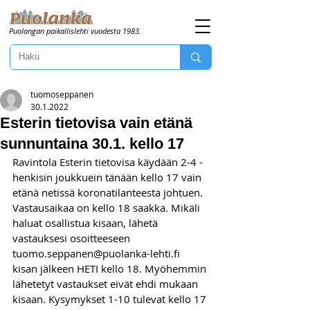
Puolangan paikallislehti vuodesta 1983.
tuomoseppanen
30.1.2022
Esterin tietovisa vain etänä
sunnuntaina 30.1. kello 17
Ravintola Esterin tietovisa käydään 2-4 -
henkisin joukkuein tänään kello 17 vain 
etänä netissä koronatilanteesta johtuen. 
Vastausaikaa on kello 18 saakka. Mikäli 
haluat osallistua kisaan, lähetä 
vastauksesi osoitteeseen 
tuomo.seppanen@puolanka-lehti.fi 
kisan jälkeen HETI kello 18. Myöhemmin 
lähetetyt vastaukset eivät ehdi mukaan 
kisaan. Kysymykset 1-10 tulevat kello 17 