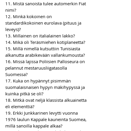
11. Mistä sanoista tulee automerkin Fiat 
nimi?
12. Minkä kokoinen on 
standardikokoinen eurolava (pituus ja 
leveys)?
13. Millainen on italialainen lakko?
14. Mikä oli Teräsmiehen kotiplaneetta?
15. Millä nimellä kutsuttiin Tunisiasta 
alkanutta arabikevään vallankumousta?
16. Missä lajissa Poliisien Palloseura on 
pelannut mestaruusliigatasolla 
Suomessa?
17. Kuka on hypännyt pisimmän 
suomalaisnaisen hypyn mäkihypyssä ja 
kuinka pitkä se oli?
18. Mitkä ovat neljä klassista alkuainetta 
eli elementtiä?
19. Erkki Junkkarinen levytti vuonna 
1976 laulun Kappale kauneinta Suomea, 
millä sanoilla kappale alkaa?