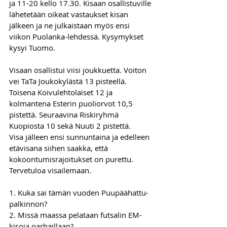
ja 11-20 kello 17.30. Kisaan osallistuville 
lähetetään oikeat vastaukset kisan 
jälkeen ja ne julkaistaan myös ensi 
viikon Puolanka-lehdessä. Kysymykset 
kysyi Tuomo.
Visaan osallistui viisi joukkuetta. Voiton 
vei TaTa Joukokylästä 13 pisteellä. 
Toisena Koivulehtolaiset 12 ja 
kolmantena Esterin puoliorvot 10,5 
pistettä. Seuraavina Riskiryhmä 
Kuopiosta 10 sekä Nuuti 2 pistettä.
Visa jälleen ensi sunnuntaina ja edelleen 
etävisana siihen saakka, että 
kokoontumisrajoitukset on purettu. 
Tervetuloa visailemaan.
1. Kuka sai tämän vuoden Puupäähattu-
palkinnon?
2. Missä maassa pelataan futsalin EM-
kisoja parhaillaan?