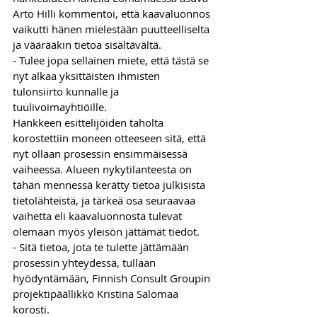
Arto Hilli kommentoi, että kaavaluonnos 
vaikutti hänen mielestään puutteelliselta 
ja väärääkin tietoa sisältävältä.
- Tulee jopa sellainen miete, että tästä se 
nyt alkaa yksittäisten ihmisten 
tulonsiirto kunnalle ja 
tuulivoimayhtiöille.
Hankkeen esittelijöiden taholta 
korostettiin moneen otteeseen sitä, että 
nyt ollaan prosessin ensimmäisessä 
vaiheessa. Alueen nykytilanteesta on 
tähän mennessä kerätty tietoa julkisista 
tietolähteistä, ja tärkeä osa seuraavaa 
vaihetta eli kaavaluonnosta tulevat 
olemaan myös yleisön jättämät tiedot.
- Sitä tietoa, jota te tulette jättämään 
prosessin yhteydessä, tullaan 
hyödyntämään, Finnish Consult Groupin 
projektipäällikkö Kristina Salomaa 
korosti.