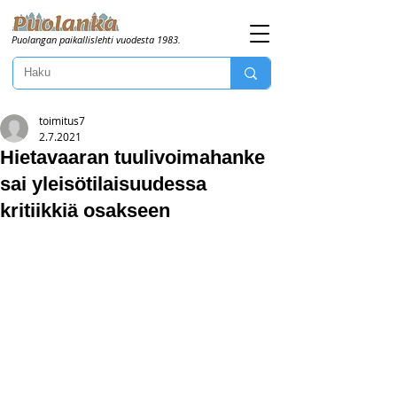
Puolangan paikallislehti vuodesta 1983.
toimitus7
2.7.2021
Hietavaaran tuulivoimahanke
sai yleisötilaisuudessa
kritiikkiä osakseen