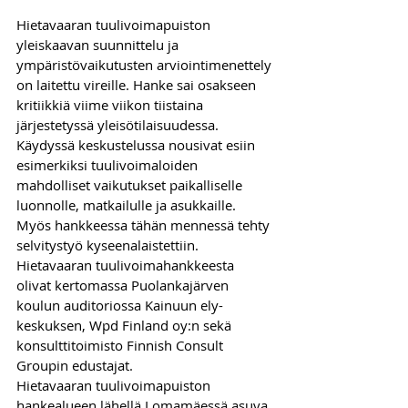
Hietavaaran tuulivoimapuiston 
yleiskaavan suunnittelu ja 
ympäristövaikutusten arviointimenettely 
on laitettu vireille. Hanke sai osakseen 
kritiikkiä viime viikon tiistaina 
järjestetyssä yleisötilaisuudessa. 
Käydyssä keskustelussa nousivat esiin 
esimerkiksi tuulivoimaloiden 
mahdolliset vaikutukset paikalliselle 
luonnolle, matkailulle ja asukkaille. 
Myös hankkeessa tähän mennessä tehty 
selvitystyö kyseenalaistettiin.
Hietavaaran tuulivoimahankkeesta 
olivat kertomassa Puolankajärven 
koulun auditoriossa Kainuun ely-
keskuksen, Wpd Finland oy:n sekä 
konsulttitoimisto Finnish Consult 
Groupin edustajat. 
Hietavaaran tuulivoimapuiston 
hankealueen lähellä Lomamäessä asuva 