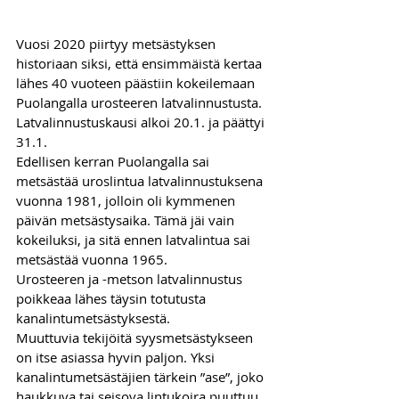
Vuosi 2020 piirtyy metsästyksen 
historiaan siksi, että ensimmäistä kertaa 
lähes 40 vuoteen päästiin kokeilemaan 
Puolangalla urosteeren latvalinnustusta. 
Latvalinnustuskausi alkoi 20.1. ja päättyi 
31.1.
Edellisen kerran Puolangalla sai 
metsästää uroslintua latvalinnustuksena 
vuonna 1981, jolloin oli kymmenen 
päivän metsästysaika. Tämä jäi vain 
kokeiluksi, ja sitä ennen latvalintua sai 
metsästää vuonna 1965.
Urosteeren ja -metson latvalinnustus 
poikkeaa lähes täysin totutusta 
kanalintumetsästyksestä.
Muuttuvia tekijöitä syysmetsästykseen 
on itse asiassa hyvin paljon. Yksi 
kanalintumetsästäjien tärkein ”ase”, joko 
haukkuva tai seisova lintukoira puuttuu 