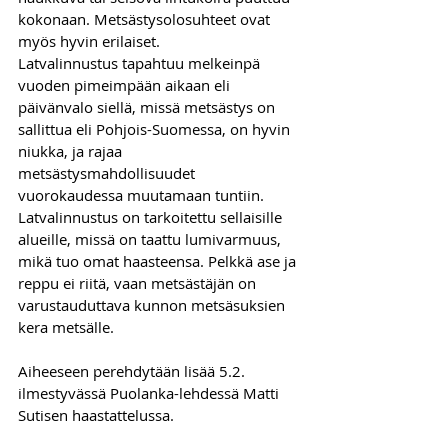
kokonaan. Metsästysolosuhteet ovat 
myös hyvin erilaiset.
Latvalinnustus tapahtuu melkeinpä 
vuoden pimeimpään aikaan eli 
päivänvalo siellä, missä metsästys on 
sallittua eli Pohjois-Suomessa, on hyvin 
niukka, ja rajaa 
metsästysmahdollisuudet 
vuorokaudessa muutamaan tuntiin.
Latvalinnustus on tarkoitettu sellaisille 
alueille, missä on taattu lumivarmuus, 
mikä tuo omat haasteensa. Pelkkä ase ja 
reppu ei riitä, vaan metsästäjän on 
varustauduttava kunnon metsäsuksien 
kera metsälle.
Aiheeseen perehdytään lisää 5.2. 
ilmestyvässä Puolanka-lehdessä Matti 
Sutisen haastattelussa.