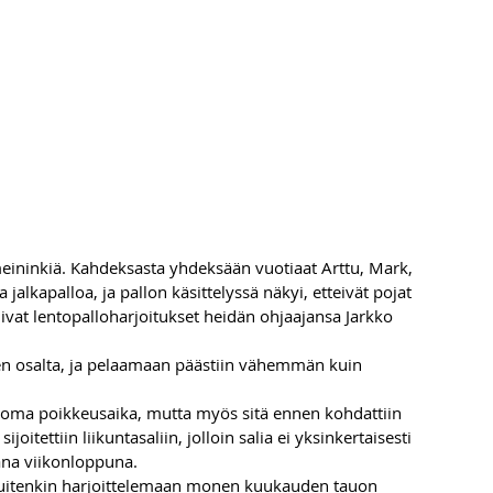
meininkiä. Kahdeksasta yhdeksään vuotiaat Arttu, Mark, 
jalkapalloa, ja pallon käsittelyssä näkyi, etteivät pojat 
vat lentopalloharjoitukset heidän ohjaajansa Jarkko 
ksen osalta, ja pelaamaan päästiin vähemmän kuin 
oma poikkeusaika, mutta myös sitä ennen kohdattiin 
itettiin liikuntasaliin, jolloin salia ei yksinkertaisesti 
ana viikonloppuna.
t kuitenkin harjoittelemaan monen kuukauden tauon 