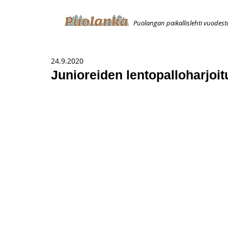
Puolangan paikallislehti vuodest
ETUSIVU
ILMOITUKSET
AVOIMUUSILMOITUS
T
24.9.2020
Junioreiden lentopalloharjoit