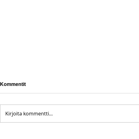
Kommentit
Kirjoita kommentti...
Pohjanoteeraus ei pettänyt
Fredrik Me