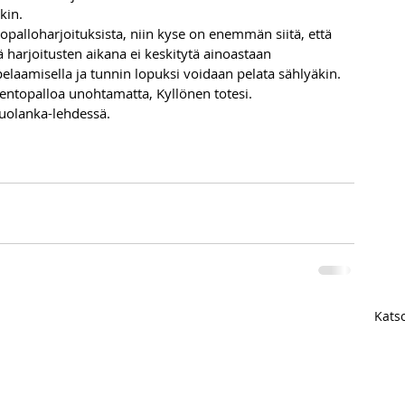
kin.
opalloharjoituksista, niin kyse on enemmän siitä, että 
tä harjoitusten aikana ei keskitytä ainoastaan 
elaamisella ja tunnin lopuksi voidaan pelata sählyäkin. 
lentopalloa unohtamatta, Kyllönen totesi. 
uolanka-lehdessä.
Katso