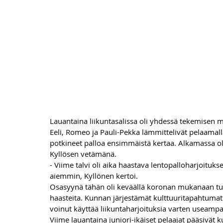
Lauantaina liikuntasalissa oli yhdessä tekemisen 
Eeli, Romeo ja Pauli-Pekka lämmittelivät pelaamalla 
potkineet palloa ensimmäistä kertaa. Alkamassa oli
Kyllösen vetämänä.
- Viime talvi oli aika haastava lentopalloharjoitu
aiemmin, Kyllönen kertoi.
Osasyynä tähän oli keväällä koronan mukanaan tu
haasteita. Kunnan järjestämät kulttuuritapahtumat sijo
voinut käyttää liikuntaharjoituksia varten useamp
Viime lauantaina juniori-ikäiset pelaajat pääsivä