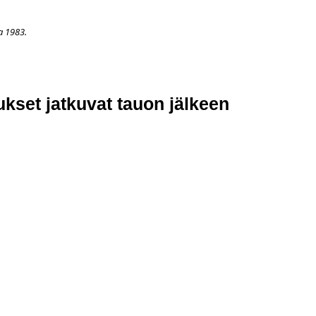
a 1983.
APAHTUMAT
LISÄÄ
ARKISTO
OSOITTEENMUUTOS
TI
ukset jatkuvat tauon jälkeen