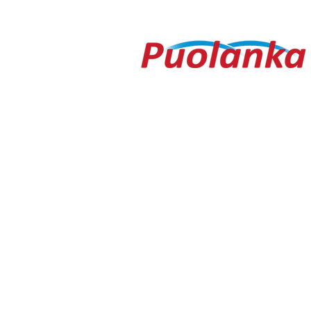
– yleisöä ei edes vesisade
Testametti 
hidastanut
kirpputorilt
Ouluntie 1
89200 Puolanka
Puolanka-lehti ilmestyy keskiviikkois
AVOINNA
Arkisin ma-to 9.00-16.30, pe 9.00-16
TOIMITUS
toimitus@puolanka-lehti.fi
041 310 4182
Eija Luukkonen
eija.luukkonen@puolanka-lehti.fi
PÄÄTOIMITTAJA
Tuomo Seppänen
0500 774 904