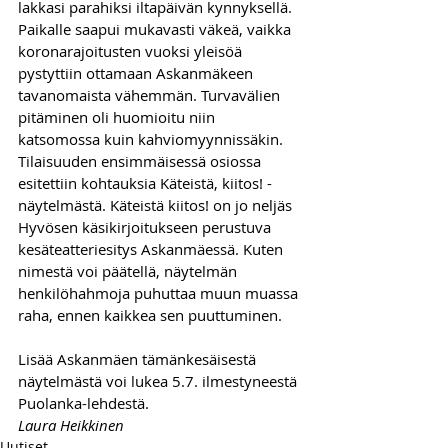
lakkasi parahiksi iltapäivän kynnyksellä. 
Paikalle saapui mukavasti väkeä, vaikka 
korona­rajoitusten vuoksi yleisöä 
pystyttiin ottamaan Askanmäkeen 
tavanomaista vähemmän. Turvavälien 
pitäminen oli huomioitu niin 
katsomossa kuin kahviomyynnissäkin.
Tilaisuuden ensimmäisessä osiossa 
esitettiin kohtauksia Käteistä, kiitos! -
näytelmästä. Käteistä kiitos! on jo neljäs 
Hyvösen käsikirjoitukseen perustuva 
kesäteatteriesitys Askanmäessä. Kuten 
nimestä voi päätellä, näytelmän 
henkilöhahmoja puhuttaa muun muassa 
raha, ennen kaikkea sen puuttuminen. 
Lisää Askanmäen tämänkesäisestä 
näytelmästä voi lukea 5.7. ilmestyneestä 
Puolanka-lehdestä.
Laura Heikkinen
Uutiset