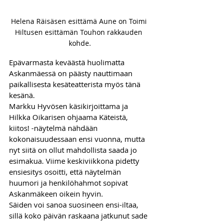
Helena Räisäsen esittämä Aune on Toimi 
Hiltusen esittämän Touhon rakkauden 
kohde.
Epävarmasta keväästä huolimatta 
Askanmäessä on päästy nauttimaan 
paikallisesta kesäteatterista myös tänä 
kesänä.
Markku Hyvösen käsikirjoittama ja 
Hilkka Oikarisen ohjaama Käteistä, 
kiitos! -näytelmä nähdään 
kokonaisuudessaan ensi vuonna, mutta 
nyt siitä on ollut mahdollista saada jo 
esimakua. Viime keskiviikkona pidetty 
ensiesitys osoitti, että näytelmän 
huumori ja henkilöhahmot sopivat 
Askanmäkeen oikein hyvin.
Säiden voi sanoa suosineen ensi-iltaa, 
sillä koko päivän raskaana jatkunut sade 