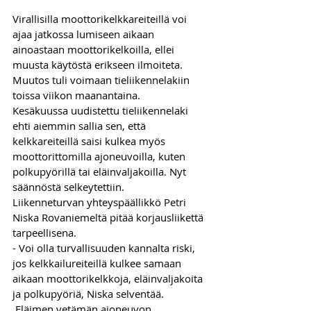
Virallisilla moottorikelkkareiteillä voi 
ajaa jatkossa lumiseen aikaan 
ainoastaan moottorikelkoilla, ellei 
muusta käytöstä erikseen ilmoiteta. 
Muutos tuli voimaan tieliikennelakiin 
toissa viikon maanantaina.
Kesäkuussa uudistettu tieliikennelaki 
ehti aiemmin sallia sen, että 
kelkkareiteillä saisi kulkea myös 
moottorittomilla ajoneuvoilla, kuten 
polkupyörillä tai eläinvaljakoilla. Nyt 
säännöstä selkeytettiin.
Liikenneturvan yhteyspäällikkö Petri 
Niska Rovaniemeltä pitää korjausliikettä 
tarpeellisena.
- Voi olla turvallisuuden kannalta riski, 
jos kelkkailureiteillä kulkee samaan 
aikaan moottorikelkkoja, eläinvaljakoita 
ja polkupyöriä, Niska selventää.
 Eläimen vetämän ajoneuvon, 