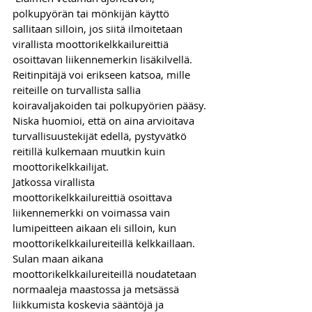
polkupyörän tai mönkijän käyttö 
sallitaan silloin, jos siitä ilmoitetaan 
virallista moottorikelkkailureittiä 
osoittavan liikennemerkin lisäkilvellä. 
Reitinpitäjä voi erikseen katsoa, mille 
reiteille on turvallista sallia 
koiravaljakoiden tai polkupyörien pääsy. 
Niska huomioi, että on aina arvioitava 
turvallisuustekijät edellä, pystyvätkö 
reitillä kulkemaan muutkin kuin 
moottorikelkkailijat. 
Jatkossa virallista 
moottorikelkkailureittiä osoittava 
liikennemerkki on voimassa vain 
lumipeitteen aikaan eli silloin, kun 
moottorikelkkailureiteillä kelkkaillaan. 
Sulan maan aikana 
moottorikelkkailureiteillä noudatetaan 
normaaleja maastossa ja metsässä 
liikkumista koskevia sääntöjä ja 