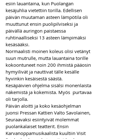
esiin lauantaina, kun Puolangan 
kesäjuhlia vietettiin torilla. Edellisen 
päivän muutaman asteen lämpötila oli 
muuttunut ensin puolipilviseksi ja 
päivällä auringon paistaessa 
ruhtinaalliseksi 13 asteen lämpimäksi 
kesäsääksi. 
Normaalisti moinen koleus olisi vetänyt 
suun mutrulle, mutta lauantaina torille 
kokoontuneet noin 200 ihmistä pääosin 
hymyilivät ja nauttivat tälle kesälle 
hyvinkin kesäisestä säästä. 
Kesäpäivien ohjelma sisälsi monenlaista 
näkemistä ja kokemista. Myös  purtavaa 
oli tarjolla. 
Päivän aloitti ja koko kesäohjelman 
juonsi Pressan Kattien Valto Savolainen, 
Seuraavaksi esiintyivät molemmat 
puolankalaiset teatterit. Ensin 
Karvanoppamusikaalista kuultiin Visit 