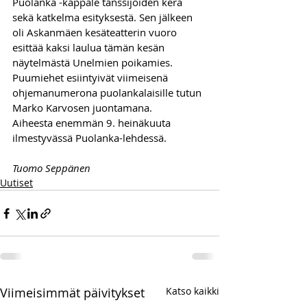
Puolanka -kappale tanssijoiden kera 
sekä katkelma esityksestä. Sen jälkeen 
oli Askanmäen kesäteatterin vuoro 
esittää kaksi laulua tämän kesän 
näytelmästä Unelmien poikamies. 
Puumiehet esiintyivät viimeisenä 
ohjemanumerona puolankalaisille tutun 
Marko Karvosen juontamana. 
Aiheesta enemmän 9. heinäkuuta 
ilmestyvässä Puolanka-lehdessä.
Tuomo Seppänen
Uutiset
Viimeisimmät päivitykset
Katso kaikki