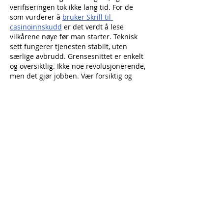
verifiseringen tok ikke lang tid. For de 
som vurderer å 
bruker Skrill til 
casinoinnskudd
 er det verdt å lese 
vilkårene nøye før man starter. Teknisk 
sett fungerer tjenesten stabilt, uten 
særlige avbrudd. Grensesnittet er enkelt 
og oversiktlig. Ikke noe revolusjonerende, 
men det gjør jobben. Vær forsiktig og 
sett…
Näytä lisää
Tykkää
vastaus
TILAA LEHTI
Ouluntie 1
89200 Puolanka
Puolanka-lehti ilmestyy keskiviikkoisin.