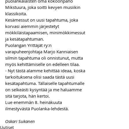
puolankalaisten oma kokoonpano 
Mikstuura, joka soitti kevyen musiikin 
klassikoita. 
Kesämessut on uusi tapahtuma, joka 
korvasi aiemmin järjestetyt 
mökkiläistapaamisen, minimökkimessut 
ja kesätapahtuman.
Puolangan Yrittäjät ry:n 
varapuheenjohtaja Marjo Kanniaisen 
silmin tapahtuma oli onnistunut, mutta 
myös kehittämiselle on edelleen tilaa. 
- Nyt tästä alamme kehittää ideaa, koska 
tarkoituksena olisi saada tästä uusi 
kesätapahtuma. Tällaiselle tapahtumalle 
on selkeästi kysyntää ja me haluamme 
sitä tarjota, hän kertoi.
Lue enemmän 8. heinäkuuta 
ilmestyvästä Puolanka-lehdestä.
Oskari Sukanen
Uutiset