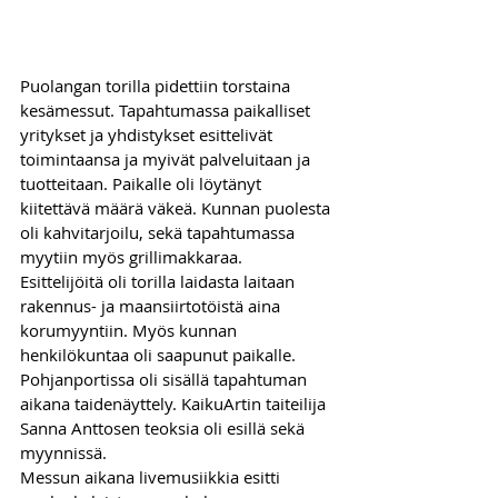
Puolangan torilla pidettiin torstaina 
kesämessut. Tapahtumassa paikalliset 
yritykset ja yhdistykset esittelivät 
toimintaansa ja myivät palveluitaan ja 
tuotteitaan. Paikalle oli löytänyt 
kiitettävä määrä väkeä. Kunnan puolesta 
oli kahvitarjoilu, sekä tapahtumassa 
myytiin myös grillimakkaraa. 
Esittelijöitä oli torilla laidasta laitaan 
rakennus- ja maansiirtotöistä aina 
korumyyntiin. Myös kunnan 
henkilökuntaa oli saapunut paikalle. 
Pohjanportissa oli sisällä tapahtuman 
aikana taidenäyttely. KaikuArtin taiteilija 
Sanna Anttosen teoksia oli esillä sekä 
myynnissä. 
Messun aikana livemusiikkia esitti 