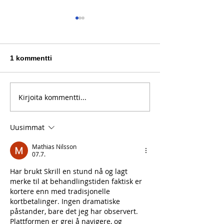
1 kommentti
Kirjoita kommentti...
Fredrik Mennanderin
Linnunhaukkuj
Uusi Testametti löytyi
viihtyivät Hiet
kirpputorilta
Pirtillä
Uusimmat
Mathias Nilsson
07.7.
Har brukt Skrill en stund nå og lagt 
merke til at behandlingstiden faktisk er 
kortere enn med tradisjonelle 
kortbetalinger. Ingen dramatiske 
påstander, bare det jeg har observert. 
Plattformen er grei å navigere, og 