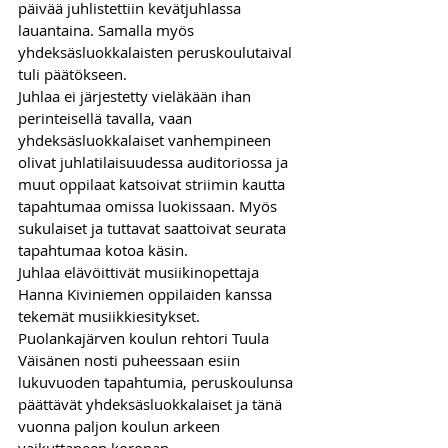
päivää juhlistettiin kevätjuhlassa 
lauantaina. Samalla myös 
yhdeksäsluokkalaisten peruskoulutaival 
tuli päätökseen. 
Juhlaa ei järjestetty vieläkään ihan 
perinteisellä tavalla, vaan 
yhdeksäsluokkalaiset vanhempineen 
olivat juhlatilaisuudessa auditoriossa ja 
muut oppilaat katsoivat striimin kautta 
tapahtumaa omissa luokissaan. Myös 
sukulaiset ja tuttavat saattoivat seurata 
tapahtumaa kotoa käsin. 
Juhlaa elävöittivät musiikinopettaja 
Hanna Kiviniemen oppilaiden kanssa 
tekemät musiikkiesitykset. 
Puolankajärven koulun rehtori Tuula 
Väisänen nosti puheessaan esiin 
lukuvuoden tapahtumia, peruskoulunsa 
päättävät yhdeksäsluokkalaiset ja tänä 
vuonna paljon koulun arkeen 
vaikuttaneen koronan. 