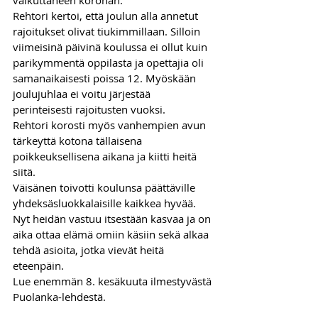
Rehtori kertoi, että joulun alla annetut 
rajoitukset olivat tiukimmillaan. Silloin 
viimeisinä päivinä koulussa ei ollut kuin 
parikymmentä oppilasta ja opettajia oli 
samanaikaisesti poissa 12. Myöskään 
joulujuhlaa ei voitu järjestää 
perinteisesti rajoitusten vuoksi. 
Rehtori korosti myös vanhempien avun 
tärkeyttä kotona tällaisena 
poikkeuksellisena aikana ja kiitti heitä 
siitä. 
Väisänen toivotti koulunsa päättäville 
yhdeksäsluokkalaisille kaikkea hyvää. 
Nyt heidän vastuu itsestään kasvaa ja on 
aika ottaa elämä omiin käsiin sekä alkaa 
tehdä asioita, jotka vievät heitä 
eteenpäin. 
Lue enemmän 8. kesäkuuta ilmestyvästä 
Puolanka-lehdestä.