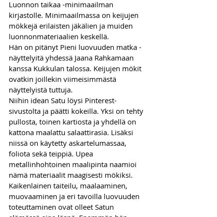
Luonnon taikaa -minimaailman 
kirjastolle. Minimaailmassa on keijujen 
mökkejä erilaisten jäkälien ja muiden 
luonnonmateriaalien keskellä. 
Hän on pitänyt Pieni luovuuden matka -
näyttelyitä yhdessä Jaana Rahkamaan 
kanssa Kukkulan talossa. Keijujen mökit 
ovatkin joillekin viimeisimmästä 
näyttelyistä tuttuja. 
Niihin idean Satu löysi Pinterest-
sivustolta ja päätti kokeilla. Yksi on tehty 
pullosta, toinen kartiosta ja yhdellä on 
kattona maalattu salaattirasia. Lisäksi 
niissä on käytetty askartelumassaa, 
foliota sekä teippiä. Upea 
metallinhohtoinen maalipinta naamioi 
nämä materiaalit maagisesti mökiksi. 
Kaikenlainen taiteilu, maalaaminen, 
muovaaminen ja eri tavoilla luovuuden 
toteuttaminen ovat olleet Satun 