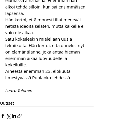
elämässä aina läsnä. Enemmän hän 
alkoi tehdä silloin, kun sai ensimmäisen 
lapsensa.
Hän kertoi, että monesti illat menevät 
netistä ideoita selaten, mutta kaikelle ei 
vain ole aikaa. 
Satu kokeileekin mielellään uusia 
tekniikoita. Hän kertoi, että onneksi nyt 
on elämäntilanne, joka antaa hieman 
enemmän aikaa luovuudelle ja 
kokeiluille.
Aiheesta enemmän 23. elokuuta 
ilmestyvässä Puolanka-lehdessä.
Laura Tolonen
Uutiset