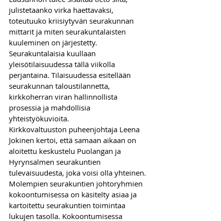
julistetaanko virka haettavaksi, 
toteutuuko kriisiytyvän seurakunnan 
mittarit ja miten seurakuntalaisten 
kuuleminen on järjestetty. 
Seurakuntalaisia kuullaan 
yleisötilaisuudessa tällä viikolla 
perjantaina. Tilaisuudessa esitellään 
seurakunnan taloustilannetta, 
kirkkoherran viran hallinnollista 
prosessia ja mahdollisia 
yhteistyökuvioita.
Kirkkovaltuuston puheenjohtaja Leena 
Jokinen kertoi, että samaan aikaan on 
aloitettu keskustelu Puolangan ja 
Hyrynsalmen seurakuntien 
tulevaisuudesta, joka voisi olla yhteinen. 
Molempien seurakuntien johtoryhmien 
kokoontumisessa on käsitelty asiaa ja 
kartoitettu seurakuntien toimintaa 
lukujen tasolla. Kokoontumisessa 