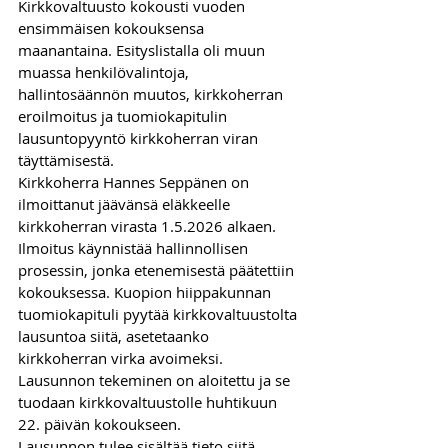
Kirkkovaltuusto kokousti vuoden 
ensimmäisen kokouksensa 
maanantaina. Esityslistalla oli muun 
muassa henkilövalintoja, 
hallintosäännön muutos, kirkkoherran 
eroilmoitus ja tuomiokapitulin 
lausuntopyyntö kirkkoherran viran 
täyttämisestä. 
Kirkkoherra Hannes Seppänen on 
ilmoittanut jäävänsä eläkkeelle 
kirkkoherran virasta 1.5.2026 alkaen. 
Ilmoitus käynnistää hallinnollisen 
prosessin, jonka etenemisestä päätettiin 
kokouksessa. Kuopion hiippakunnan 
tuomiokapituli pyytää kirkkovaltuustolta 
lausuntoa siitä, asetetaanko 
kirkkoherran virka avoimeksi. 
Lausunnon tekeminen on aloitettu ja se 
tuodaan kirkkovaltuustolle huhtikuun 
22. päivän kokoukseen. 
Lausunnon tulee sisältää tieto siitä, 