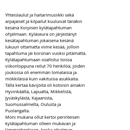
Yhteislaulut ja haitarimusiikki sekä 
arpajaiset ja kilpailut kuuluivat tänäkin 
kesänä Korpisen kylätapahtuman 
ohjelmaan. Kyläseura on järjestänyt 
kesätapahtuman jokaisena kesänä 
lukuun ottamatta viime kesää, jolloin 
tapahtuma jäi koronan vuoksi pitämättä.
Kylätapahtumaan osallistui toissa 
viikonloppuna reilut 70 henkilöä, joiden 
joukossa oli enemmän lomalaisia ja 
mökkiläisiä kuin vakituisia asukkaita. 
Tällä kertaa kävijöitä oli kotoisin ainakin 
Hyvinkäältä, Lapualta, Mikkelistä, 
Jyväskylästä, Kajaanista, 
Suomussalmelta, Oulusta ja 
Puolangalta. 
Moni mukana ollut kertoi perinteisen 
kylätapahtuman olleen mukavan ja 
lämminhenkisen, koska ohjelman 