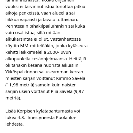
vuoksi ei tarvinnut istua tönöttää pitkiä 
aikoja penkeissä, vaan alueella sai 
liikkua vapaasti ja tavata tuttaviaan.  
Perinteisiin pihakilpailuihinkin sai kuka 
vain osallistua, sillä mitään 
alkukarsintaa ei ollut. Vastanheitossa 
käytiin MM-mittelöäkin, jonka kyläseura 
kehitti leikkimielellä 2000-luvun 
alkupuolella kesäohjelmaansa. Heittäjiä 
oli tänäkin kesänä nuorista aikuisiin. 
Ykköspalkinnon sai useamman kerran 
miesten sarjan voittanut Kimmo Savela 
(11,98 metriä) samoin kuin naisten 
sarjan usein voittanut Piia Savela (9,97 
metriä).
Lisää Korpisen kylätapahtumasta voi 
lukea 4.8. ilmestyneestä Puolanka-
lehdestä.