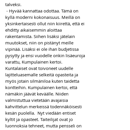
talveksi. 
 - Hyvää kannattaa odottaa. Tämä on 
kyllä moderni kokonaisuus. Meillä on 
yksinkertaisesti ollut niin kiirettä, että ei 
ehditty aikaisemmin aloittaa 
rakentamista. Siihen lisäksi jätelain 
muutokset, niin on pistänyt meille 
vipinää. Lisäksi ei ole ihan budjetissa 
pysytty ja ensi vuodelle onkin lisäeuroja 
varattu, Kumpulainen kertoi. 
Kuntalaiset ovat toivoneet uudelle 
lajitteluasemalle selkeitä opasteita ja 
myös jotain silmäniloa kuten taidetta 
kontteihin. Kumpulainen kertoi, että 
nämäkin jäävät keväälle. Niiden 
valmistuttua vietetään avajaisia 
kahvittelun merkeissä todennäköisesti 
kesän puolella.  Nyt viedään entiset 
kyltit ja opasteet. Taiteilijat ovat jo 
luonnoksia tehneet, mutta pensseli on 