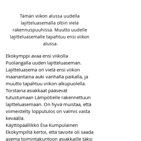
Tämän viikon alussa uudella 
lajitteluasemalla oltiin vielä 
rakennuspuuhissa. Muutto uudelle 
lajitteluasemalle tapahtuu ensi viikon 
alussa.
Ekokymppi avaa ensi viikolla 
Puolangalla uuden lajitteluaseman. 
Lajitteluasema on vielä ensi viikon 
maanantaina auki vanhalla paikalla, ja 
muutto tapahtuu viikon alkupuolella. 
Torstaina asiakkaat pääsevät 
tutustumaan Lämpötielle rakennettuun 
lajitteluasemaan. On hyvä muistaa, että 
viimeistelty lopputulos on valmis vasta 
keväällä. 
Käyttöpäällikkö Esa Kumpulainen 
Ekokympiltä kertoi, että tavoite oli saada 
asema toimintakuntoon asiakkaille täksi 