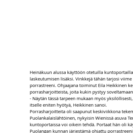
Heinäkuun alussa käyttöön otetuilla kuntoportaill
laskeutumisen lisäksi. Vinkkejä tähän tarjosi viime
porrastreeni. Ohjaajana toiminut Eila Heikkinen kerto
porrasharjoitteista, joita kukin pystyy soveltam
- Näytän tässä tarpeen mukaan myös yksilöllisesti, m
itselle eniten hyötyä, Heikkinen sanoi.
Porrasharjoitteita oli saapunut keskiviikkona tek
Puolankalaislähtöinen, nykyisin Wienissä asuva Ter
kuntoportaissa voi oikein tehdä. Portaat hän oli kä
Puolangan kunnan järjestämä ohjattu porrastreeni 