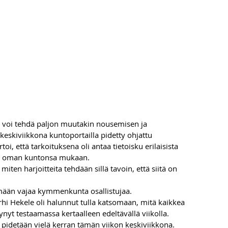
a voi tehdä paljon muutakin nousemisen ja 
 keskiviikkona kuntoportailla pidetty ohjattu 
i, että tarkoituksena oli antaa tietoisku erilaisista 
aan oman kuntonsa mukaan.
iten harjoitteita tehdään sillä tavoin, että siitä on 
emään vajaa kymmenkunta osallistujaa. 
hi Hekele oli halunnut tulla katsomaan, mitä kaikkea 
ynyt testaamassa kertaalleen edeltävällä viikolla. 
pidetään vielä kerran tämän viikon keskiviikkona.