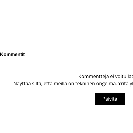
Kommentit
Kommentteja ei voitu la
Näyttää siltä, että meillä on tekninen ongelma. Yritä y
Päivitä
Pohjanoteeraus ei pettänyt
Fredrik Me
– yleisöä ei edes vesisade
Testametti 
hidastanut
kirpputorilt