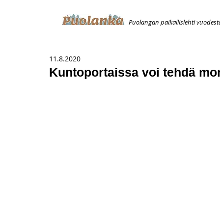
Puolangan paikallislehti vuodest
ETUSIVU
ILMOITUKSET
AVOIMUUSILMOITUS
T
11.8.2020
Kuntoportaissa voi tehdä monip