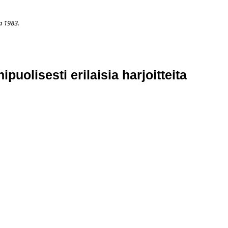
a 1983.
APAHTUMAT
LISÄÄ
ARKISTO
OSOITTEENMUUTOS
TI
uolisesti erilaisia harjoitteita