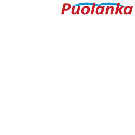
Ouluntie 1
89200 Puolanka
Puolanka-lehti ilmestyy keskiviikkois
AVOINNA
Arkisin ma-to 9.00-16.30, pe 9.00-16
TOIMITUS
toimitus@puolanka-lehti.fi
041 310 4182
Eija Luukkonen
eija.luukkonen@puolanka-lehti.fi
PÄÄTOIMITTAJA
Tuomo Seppänen
0500 774 904
tuomo.seppanen@puolanka-lehti.fi
ILMOITUSMYYNTI