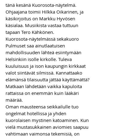
tänä kesänä Kuorosota-näytelmä. 
Ohjaajana toimii Hilkka Oikarinen, ja 
käsikirjoitus on Markku Hyvösen 
käsialaa. Musiikista vastaa tuttuun 
tapaan Tero Kähkönen. 
Kuorosota-näytelmässä sekakuoro 
Pulmuset saa ainutlaatuisen 
mahdollisuuden lähteä esiintymään 
Helsinkiin isolle kirkolle. Tuleva 
kuuluisuus ja ison kaupungin kirkkaat 
valot siintävät silmissä. Kannattaako 
elämänsä tilaisuutta jättää käyttämättä? 
Matkaan lähdetään vaikka kapuloita 
rattaissa on enemmän kuin lääkäri 
määrää. 
Oman mausteensa seikkailulle tuo 
ongelmat hotellissa ja yhden 
kuorolaisen mystinen katoaminen. Kun 
vielä mustasukkainen aviomies saapuu 
vahtimaan vaimonsa tekemisiä, on 