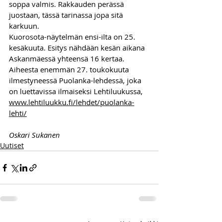
soppa valmis. Rakkauden perässä 
juostaan, tässä tarinassa jopa sitä 
karkuun.
Kuorosota-näytelmän ensi-ilta on 25. 
kesäkuuta. Esitys nähdään kesän aikana 
Askanmäessä yhteensä 16 kertaa.
Aiheesta enemmän 27. toukokuuta 
ilmestyneessä Puolanka-lehdessä, joka 
on luettavissa ilmaiseksi Lehtiluukussa, 
www.lehtiluukku.fi/lehdet/puolanka-
lehti/
Oskari Sukanen
Uutiset