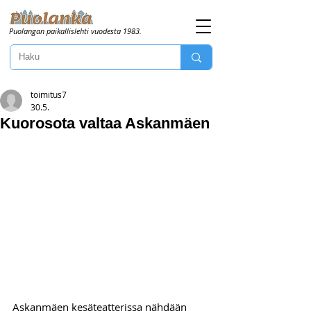
Puolangan paikallislehti vuodesta 1983.
toimitus7
30.5.
Kuorosota valtaa Askanmäen
Askanmäen kesäteatterissa nähdään 