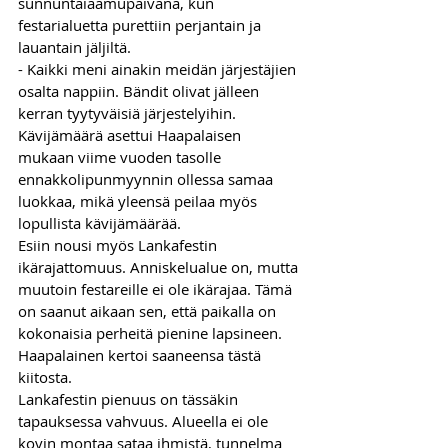
sunnuntaiaamupäivänä, kun 
festarialuetta purettiin perjantain ja 
lauantain jäljiltä.
- Kaikki meni ainakin meidän järjestäjien 
osalta nappiin. Bändit olivat jälleen 
kerran tyytyväisiä järjestelyihin.
Kävijämäärä asettui Haapalaisen 
mukaan viime vuoden tasolle 
ennakkolipunmyynnin ollessa samaa 
luokkaa, mikä yleensä peilaa myös 
lopullista kävijämäärää.
Esiin nousi myös Lankafestin 
ikärajattomuus. Anniskelualue on, mutta 
muutoin festareille ei ole ikärajaa. Tämä 
on saanut aikaan sen, että paikalla on 
kokonaisia perheitä pienine lapsineen. 
Haapalainen kertoi saaneensa tästä 
kiitosta. 
Lankafestin pienuus on tässäkin 
tapauksessa vahvuus. Alueella ei ole 
kovin montaa sataa ihmistä, tunnelma 