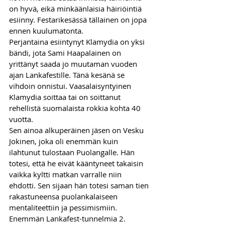
on hyvä, eikä minkäänlaisia häiriöintiä 
esiinny. Festarikesässä tällainen on jopa 
ennen kuulumatonta. 
Perjantaina esiintynyt Klamydia on yksi 
bändi, jota Sami Haapalainen on 
yrittänyt saada jo muutaman vuoden 
ajan Lankafestille. Tänä kesänä se 
vihdoin onnistui. Vaasalaisyntyinen 
Klamydia soittaa tai on soittanut 
rehellistä suomalaista rokkia kohta 40 
vuotta. 
Sen ainoa alkuperäinen jäsen on Vesku 
Jokinen, joka oli enemmän kuin 
ilahtunut tulostaan Puolangalle. Hän 
totesi, että he eivät kääntyneet takaisin 
vaikka kyltti matkan varralle niin 
ehdotti. Sen sijaan hän totesi saman tien 
rakastuneensa puolankalaiseen 
mentaliteettiin ja pessimismiin.
Enemmän Lankafest-tunnelmia 2. 