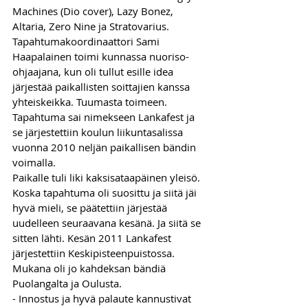
Machines (Dio cover), Lazy Bonez, 
Altaria, Zero Nine ja Stratovarius.
Tapahtumakoordinaattori Sami 
Haapalainen toimi kunnassa nuoriso-
ohjaajana, kun oli tullut esille idea 
järjestää paikallisten soittajien kanssa 
yhteiskeikka. Tuumasta toimeen. 
Tapahtuma sai nimekseen Lankafest ja 
se järjestettiin koulun liikuntasalissa 
vuonna 2010 neljän paikallisen bändin 
voimalla. 
Paikalle tuli liki kaksisataapäinen yleisö. 
Koska tapahtuma oli suosittu ja siitä jäi 
hyvä mieli, se päätettiin järjestää 
uudelleen seuraavana kesänä. Ja siitä se 
sitten lähti. Kesän 2011 Lankafest 
järjestettiin Keskipisteenpuistossa. 
Mukana oli jo kahdeksan bändiä 
Puolangalta ja Oulusta. 
- Innostus ja hyvä palaute kannustivat 