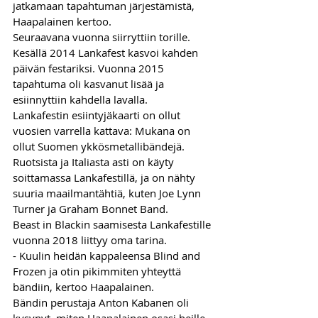
jatkamaan tapahtuman järjestämistä, 
Haapalainen kertoo. 
Seuraavana vuonna siirryttiin torille. 
Kesällä 2014 Lankafest kasvoi kahden 
päivän festariksi. Vuonna 2015 
tapahtuma oli kasvanut lisää ja 
esiinnyttiin kahdella lavalla.
Lankafestin esiintyjäkaarti on ollut 
vuosien varrella kattava: Mukana on 
ollut Suomen ykkösmetallibändejä. 
Ruotsista ja Italiasta asti on käyty 
soittamassa Lankafestillä, ja on nähty 
suuria maailmantähtiä, kuten Joe Lynn 
Turner ja Graham Bonnet Band.
Beast in Blackin saamisesta Lankafestille 
vuonna 2018 liittyy oma tarina. 
- Kuulin heidän kappaleensa Blind and 
Frozen ja otin pikimmiten yhteyttä 
bändiin, kertoo Haapalainen. 
Bändin perustaja Anton Kabanen oli 