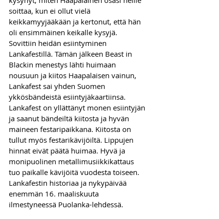
kysynyt, miten Haapalainen osasi heille 
soittaa, kun ei ollut vielä 
keikkamyyjääkään ja kertonut, että hän 
oli ensimmäinen keikalle kysyjä. 
Sovittiin heidän esiintyminen 
Lankafestillä. Tämän jälkeen Beast in 
Blackin menestys lähti huimaan 
nousuun ja kiitos Haapalaisen vainun, 
Lankafest sai yhden Suomen 
ykkösbändeistä esiintyjäkaartiinsa.
Lankafest on yllättänyt monen esiintyjän 
ja saanut bändeiltä kiitosta ja hyvän 
maineen festaripaikkana. Kiitosta on 
tullut myös festarikävijöiltä. Lippujen 
hinnat eivät päätä huimaa. Hyvä ja 
monipuolinen metallimusiikkikattaus 
tuo paikalle kävijöitä vuodesta toiseen.
Lankafestin historiaa ja nykypäivää 
enemmän 16. maaliskuuta 
ilmestyneessä Puolanka-lehdessä.