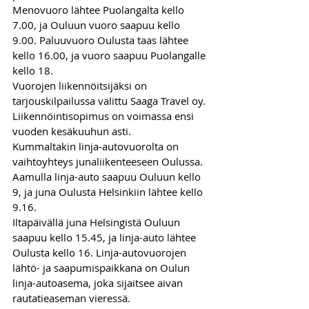
Menovuoro lähtee Puolangalta kello 
7.00, ja Ouluun vuoro saapuu kello 
9.00. Paluuvuoro Oulusta taas lähtee 
kello 16.00, ja vuoro saapuu Puolangalle 
kello 18. 
Vuorojen liikennöitsijäksi on 
tarjouskilpailussa valittu Saaga Travel oy. 
Liikennöintisopimus on voimassa ensi 
vuoden kesäkuuhun asti.
Kummaltakin linja-autovuorolta on 
vaihtoyhteys junaliikenteeseen Oulussa. 
Aamulla linja-auto saapuu Ouluun kello 
9, ja juna Oulusta Helsinkiin lähtee kello 
9.16. 
Iltapäivällä juna Helsingistä Ouluun 
saapuu kello 15.45, ja linja-auto lähtee 
Oulusta kello 16. Linja-autovuorojen 
lähtö- ja saapumispaikkana on Oulun 
linja-autoasema, joka sijaitsee aivan 
rautatieaseman vieressä.