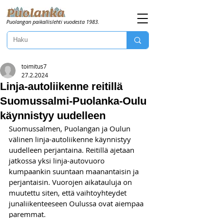
Puolangan paikallislehti vuodesta 1983.
toimitus7
27.2.2024
Linja-autoliikenne reitillä
Suomussalmi-Puolanka-Oulu
käynnistyy uudelleen
Suomussalmen, Puolangan ja Oulun 
välinen linja-autoliikenne käynnistyy 
uudelleen perjantaina. Reitillä ajetaan 
jatkossa yksi linja-autovuoro 
kumpaankin suuntaan maanantaisin ja 
perjantaisin. Vuorojen aikatauluja on 
muutettu siten, että vaihtoyhteydet 
junaliikenteeseen Oulussa ovat aiempaa 
paremmat.