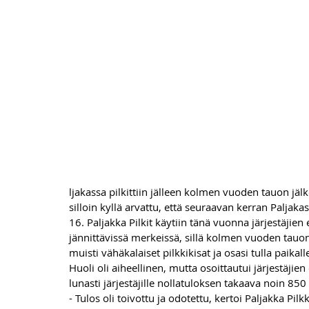
ljakassa pilkittiin jälleen kolmen vuoden tauon jäl
silloin kyllä arvattu, että seuraavan kerran Paljak
16. Paljakka Pilkit käytiin tänä vuonna järjestäjien
jännittävissä merkeissä, sillä kolmen vuoden tauon j
muisti vähäkalaiset pilkkikisat ja osasi tulla paikall
Huoli oli aiheellinen, mutta osoittautui järjestäjie
lunasti järjestäjille nollatuloksen takaava noin 850 
- Tulos oli toivottu ja odotettu, kertoi Paljakka Pi