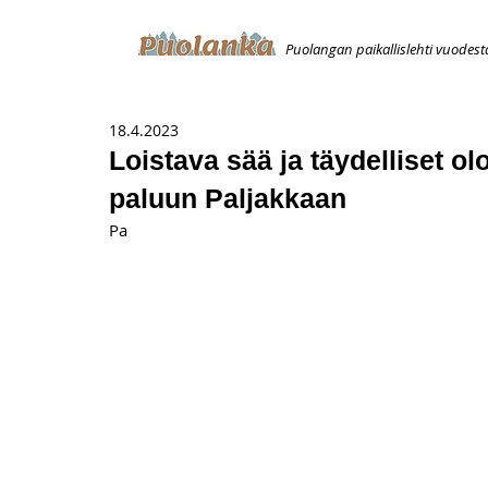
Puolangan paikallislehti vuodest
ETUSIVU
ILMOITUKSET
AVOIMUUSILMOITUS
T
18.4.2023
Loistava sää ja täydelliset o
paluun Paljakkaan
Pa