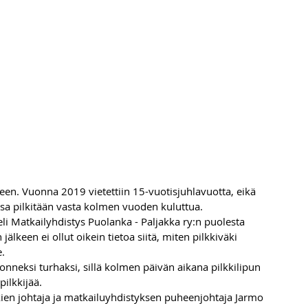
keen. Vuonna 2019 vietettiin 15-vuotisjuhlavuotta, eikä 
assa pilkitään vasta kolmen vuoden kuluttua.
 eli Matkailyhdistys Puolanka - Paljakka ry:n puolesta 
älkeen ei ollut oikein tietoa siitä, miten pilkkiväki 
e.
n onneksi turhaksi, sillä kolmen päivän aikana pilkkilipun 
pilkkijää.
lkkien johtaja ja matkailuyhdistyksen puheenjohtaja Jarmo 