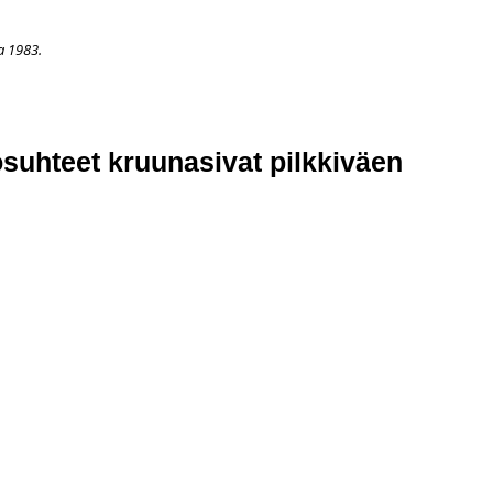
a 1983.
APAHTUMAT
LISÄÄ
ARKISTO
OSOITTEENMUUTOS
TI
losuhteet kruunasivat pilkkiväen