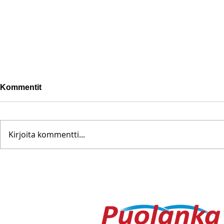
Kommentit
Kirjoita kommentti...
Pohjanoteeraus ei pettänyt
Fredrik Me
– yleisöä ei edes vesisade
Testametti 
hidastanut
kirpputorilt