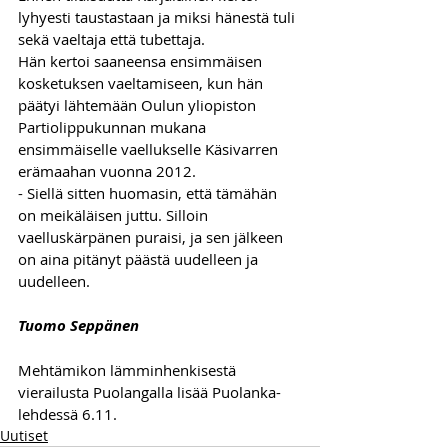
lyhyesti taustastaan ja miksi hänestä tuli 
sekä vaeltaja että tubettaja.
Hän kertoi saaneensa ensimmäisen 
kosketuksen vaeltamiseen, kun hän 
päätyi lähtemään Oulun yliopiston 
Partiolippukunnan mukana 
ensimmäiselle vaellukselle Käsivarren 
erämaahan vuonna 2012. 
- Siellä sitten huomasin, että tämähän 
on meikäläisen juttu. Silloin 
vaelluskärpänen puraisi, ja sen jälkeen 
on aina pitänyt päästä uudelleen ja 
uudelleen.
Tuomo Seppänen
Mehtämikon lämminhenkisestä 
vierailusta Puolangalla lisää Puolanka-
lehdessä 6.11.
Uutiset