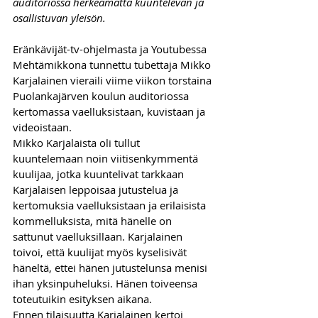
auditoriossa herkeämättä kuuntelevan ja 
osallistuvan yleisön.
Eränkävijät-tv-ohjelmasta ja Youtubessa 
Mehtämikkona tunnettu tubettaja Mikko 
Karjalainen vieraili viime viikon torstaina 
Puolankajärven koulun auditoriossa 
kertomassa vaelluksistaan, kuvistaan ja 
videoistaan. 
Mikko Karjalaista oli tullut 
kuuntelemaan noin viitisenkymmentä 
kuulijaa, jotka kuuntelivat tarkkaan 
Karjalaisen leppoisaa jutustelua ja 
kertomuksia vaelluksistaan ja erilaisista 
kommelluksista, mitä hänelle on 
sattunut vaelluksillaan. Karjalainen 
toivoi, että kuulijat myös kyselisivät 
häneltä, ettei hänen jutustelunsa menisi 
ihan yksinpuheluksi. Hänen toiveensa 
toteutuikin esityksen aikana.
Ennen tilaisuutta Karjalainen kertoi 