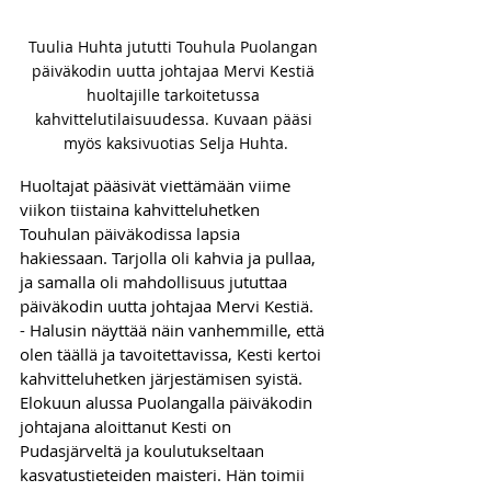
Tuulia Huhta jututti Touhula Puolangan 
päiväkodin uutta johtajaa Mervi Kestiä 
huoltajille tarkoitetussa 
kahvittelutilaisuudessa. Kuvaan pääsi 
myös kaksivuotias Selja Huhta.
Huoltajat pääsivät viettämään viime 
viikon tiistaina kahvitteluhetken 
Touhulan päiväkodissa lapsia 
hakiessaan. Tarjolla oli kahvia ja pullaa, 
ja samalla oli mahdollisuus jututtaa 
päiväkodin uutta johtajaa Mervi Kestiä. 
- Halusin näyttää näin vanhemmille, että 
olen täällä ja tavoitettavissa, Kesti kertoi 
kahvitteluhetken järjestämisen syistä.
Elokuun alussa Puolangalla päiväkodin 
johtajana aloittanut Kesti on 
Pudasjärveltä ja koulutukseltaan 
kasvatustieteiden maisteri. Hän toimii 