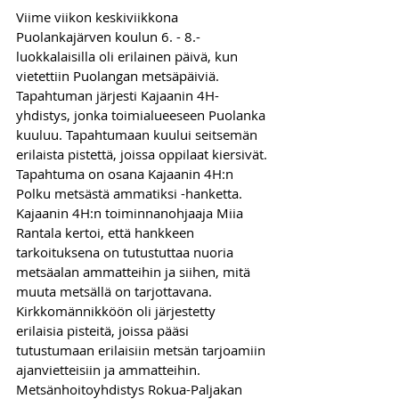
Viime viikon keskiviikkona 
Puolankajärven koulun 6. - 8.-
luokkalaisilla oli erilainen päivä, kun 
vietettiin Puolangan metsäpäiviä. 
Tapahtuman järjesti Kajaanin 4H-
yhdistys, jonka toimialueeseen Puolanka 
kuuluu. Tapahtumaan kuului seitsemän 
erilaista pistettä, joissa oppilaat kiersivät.
Tapahtuma on osana Kajaanin 4H:n 
Polku metsästä ammatiksi -hanketta. 
Kajaanin 4H:n toiminnanohjaaja Miia 
Rantala kertoi, että hankkeen 
tarkoituksena on tutustuttaa nuoria 
metsäalan ammatteihin ja siihen, mitä 
muuta metsällä on tarjottavana.
Kirkkomännikköön oli järjestetty 
erilaisia pisteitä, joissa pääsi 
tutustumaan erilaisiin metsän tarjoamiin 
ajanvietteisiin ja ammatteihin. 
Metsänhoitoyhdistys Rokua-Paljakan 