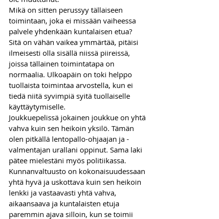
Mikä on sitten perussyy tällaiseen 
toimintaan, joka ei missään vaiheessa 
palvele yhdenkään kuntalaisen etua? 
Sitä on vähän vaikea ymmärtää, pitäisi 
ilmeisesti olla sisällä niissä piireissä, 
joissa tällainen toimintatapa on 
normaalia. Ulkoapäin on toki helppo 
tuollaista toimintaa arvostella, kun ei 
tiedä niitä syvimpiä syitä tuollaiselle 
käyttäytymiselle.
Joukkuepelissä jokainen joukkue on yhtä 
vahva kuin sen heikoin yksilö. Tämän 
olen pitkällä lentopallo-ohjaajan ja -
valmentajan urallani oppinut. Sama laki 
pätee mielestäni myös politiikassa. 
Kunnanvaltuusto on kokonaisuudessaan 
yhtä hyvä ja uskottava kuin sen heikoin 
lenkki ja vastaavasti yhtä vahva, 
aikaansaava ja kuntalaisten etuja 
paremmin ajava silloin, kun se toimii 