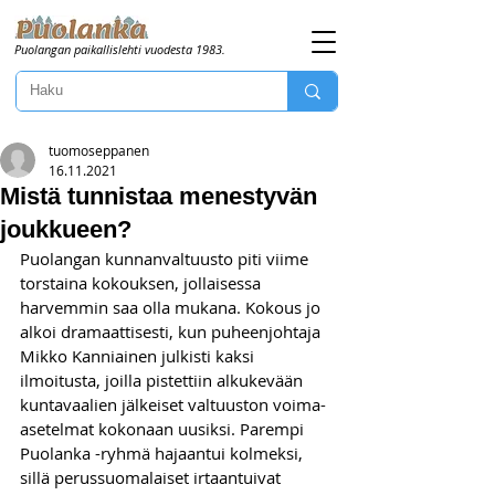
Puolangan paikallislehti vuodesta 1983.
tuomoseppanen
16.11.2021
Mistä tunnistaa menestyvän
joukkueen?
Puolangan kunnanvaltuusto piti viime 
torstaina kokouksen, jollaisessa 
harvemmin saa olla mukana. Kokous jo 
alkoi dramaattisesti, kun puheenjohtaja 
Mikko Kanniainen julkisti kaksi 
ilmoitusta, joilla pistettiin alkukevään 
kuntavaalien jälkeiset valtuuston voima-
asetelmat kokonaan uusiksi. Parempi 
Puolanka -ryhmä hajaantui kolmeksi, 
sillä perussuomalaiset irtaantuivat 