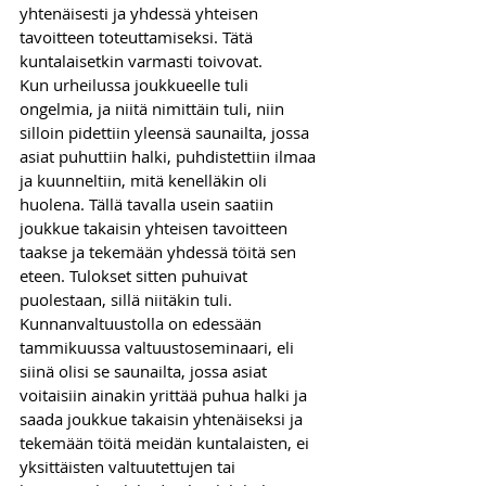
yhtenäisesti ja yhdessä yhteisen 
tavoitteen toteuttamiseksi. Tätä 
kuntalaisetkin varmasti toivovat.
Kun urheilussa joukkueelle tuli 
ongelmia, ja niitä nimittäin tuli, niin 
silloin pidettiin yleensä saunailta, jossa 
asiat puhuttiin halki, puhdistettiin ilmaa 
ja kuunneltiin, mitä kenelläkin oli 
huolena. Tällä tavalla usein saatiin 
joukkue takaisin yhteisen tavoitteen 
taakse ja tekemään yhdessä töitä sen 
eteen. Tulokset sitten puhuivat 
puolestaan, sillä niitäkin tuli. 
Kunnanvaltuustolla on edessään 
tammikuussa valtuustoseminaari, eli 
siinä olisi se saunailta, jossa asiat 
voitaisiin ainakin yrittää puhua halki ja 
saada joukkue takaisin yhtenäiseksi ja 
tekemään töitä meidän kuntalaisten, ei 
yksittäisten valtuutettujen tai 