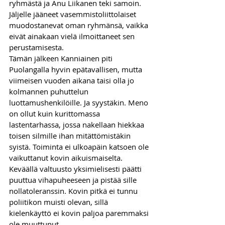
ryhmästä ja Anu Liikanen teki samoin. 
Jäljelle jääneet vasemmistoliittolaiset 
muodostanevat oman ryhmänsä, vaikka 
eivät ainakaan vielä ilmoittaneet sen 
perustamisesta.
Tämän jälkeen Kanniainen piti 
Puolangalla hyvin epätavallisen, mutta 
viimeisen vuoden aikana taisi olla jo 
kolmannen puhuttelun 
luottamushenkilöille. Ja syystäkin. Meno 
on ollut kuin kurittomassa 
lastentarhassa, jossa nakellaan hiekkaa 
toisen silmille ihan mitättömistäkin 
syistä. Toiminta ei ulkoapäin katsoen ole 
vaikuttanut kovin aikuismaiselta. 
Keväällä valtuusto yksimielisesti päätti 
puuttua vihapuheeseen ja pistää sille 
nollatoleranssin. Kovin pitkä ei tunnu 
poliitikon muisti olevan, sillä 
kielenkäyttö ei kovin paljoa paremmaksi 
ole muuttunut.