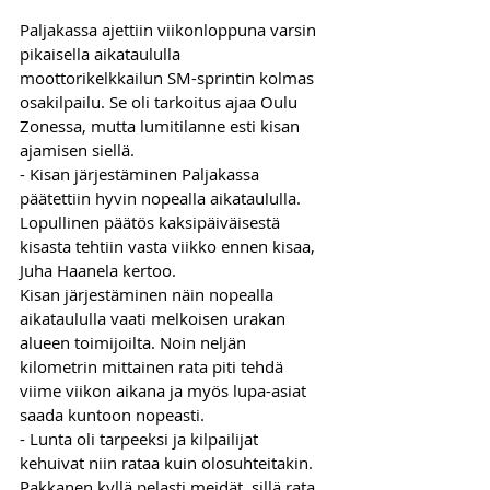
Paljakassa ajettiin viikonloppuna varsin 
pikaisella aikataululla 
moottorikelkkailun SM-sprintin kolmas 
osakilpailu. Se oli tarkoitus ajaa Oulu 
Zonessa, mutta lumitilanne esti kisan 
ajamisen siellä. 
- Kisan järjestäminen Paljakassa 
päätettiin hyvin nopealla aikataululla. 
Lopullinen päätös kaksipäiväisestä 
kisasta tehtiin vasta viikko ennen kisaa, 
Juha Haanela kertoo.
Kisan järjestäminen näin nopealla 
aikataululla vaati melkoisen urakan 
alueen toimijoilta. Noin neljän 
kilometrin mittainen rata piti tehdä 
viime viikon aikana ja myös lupa-asiat 
saada kuntoon nopeasti.
- Lunta oli tarpeeksi ja kilpailijat 
kehuivat niin rataa kuin olosuhteitakin. 
Pakkanen kyllä pelasti meidät, sillä rata 