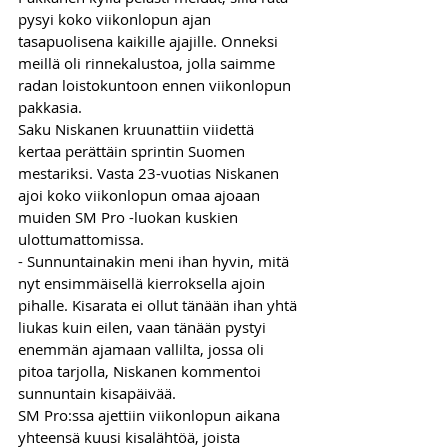
pysyi koko viikonlopun ajan 
tasapuolisena kaikille ajajille. Onneksi 
meillä oli rinnekalustoa, jolla saimme 
radan loistokuntoon ennen viikonlopun 
pakkasia.
Saku Niskanen kruunattiin viidettä 
kertaa perättäin sprintin Suomen 
mestariksi. Vasta 23-vuotias Niskanen 
ajoi koko viikonlopun omaa ajoaan 
muiden SM Pro -luokan kuskien 
ulottumattomissa.
- Sunnuntainakin meni ihan hyvin, mitä 
nyt ensimmäisellä kierroksella ajoin 
pihalle. Kisarata ei ollut tänään ihan yhtä 
liukas kuin eilen, vaan tänään pystyi 
enemmän ajamaan vallilta, jossa oli 
pitoa tarjolla, Niskanen kommentoi 
sunnuntain kisapäivää.
SM Pro:ssa ajettiin viikonlopun aikana 
yhteensä kuusi kisalähtöä, joista 