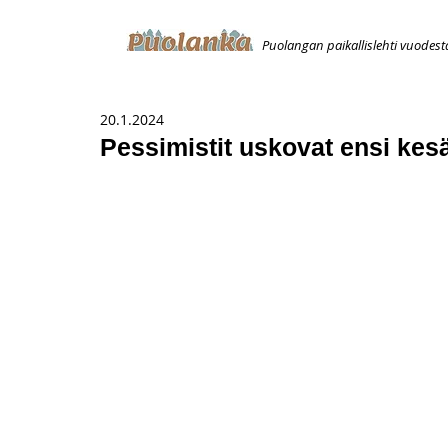
Puolangan paikallislehti vuodest
ETUSIVU
ILMOITUKSET
AVOIMUUSILMOITUS
T
20.1.2024
Pessimistit uskovat ensi kesä