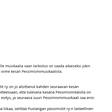
lle musikaalia vaan tarkoitus on saada aikaiseksi jokin 
 viime kesän Pessimismimusikaalista.
it ry on jo aloittanut kahden seuraavan kesän 
otteessaan, että tulevana kesänä Pessimismitalolla on 
esitys, ja seuraava suuri Pessimismimusikaali saa ensi-
ää liikaa, selittää Puolangan pessimistit ry:n taiteellinen 