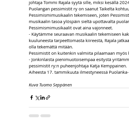
johtaja Tommi Rajala syytä sille, miksi kesällä 2024
Puolangan pessimistit ry on saanut Taikelta koht
Pessimismimusikaalin tekemiseen, joten Pessimist
musikaalin tasoa ylöspäin sieltä upottavalta puolan
Pessimismimusikaalit ovat aina vajonneet.
- Käytämme seuraavan musikaalin tekemiseen kaks
kuuluneesta tarpeettomasta kiireestä, Rajala jatkaa 
olla tekemättä mitään.
Pessimistit on kuitenkin valmiita pilaamaan myös
- Jonkinlaista pienimuotoisempaa esitystä yritämme
pessimistit ry:n puheenjohtaja Katja Kemppainen. 
Aiheesta 17. tammikuuta ilmestyneessä Puolanka-
Kuva Tuomo Seppänen