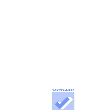
PÄÄTOIMITTAJA
Tuomo Seppänen
0500 774 904
tuomo.seppanen@puolanka-lehti.fi
ILMOITUSMYYNTI
marika.turpeinen@puolanka-lehti.fi
tuomo.seppanen@puolanka-lehti.fi
toimitus@puolanka-lehti.fi
LASKUTUS, TILAUKSET,
OSOITTEENMUUTOKSET
Marika Turpeinen
041 310 4182
marika.turpeinen@puolanka-lehti.fi
Media