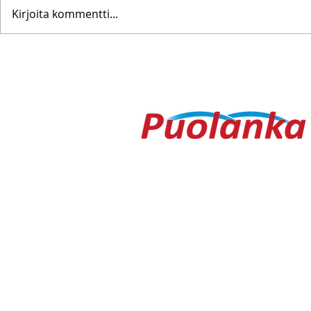
Kirjoita kommentti...
Pohjanoteeraus ei pettänyt
Fredrik Me
– yleisöä ei edes vesisade
Testametti 
hidastanut
kirpputorilt
Ouluntie 1
89200 Puolanka
Puolanka-lehti ilmestyy keskiviikkois
AVOINNA
Arkisin ma-to 9.00-16.30, pe 9.00-16
TOIMITUS
toimitus@puolanka-lehti.fi
041 310 4182
Eija Luukkonen
eija.luukkonen@puolanka-lehti.fi