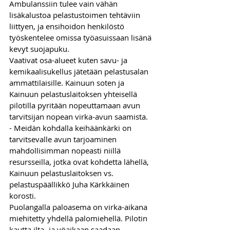
Ambulanssiin tulee vain vähän 
lisäkalustoa pelastustoimen tehtäviin 
liittyen, ja ensihoidon henkilöstö 
työskentelee omissa työasuissaan lisänä 
kevyt suojapuku. 
Vaativat osa-alueet kuten savu- ja 
kemikaalisukellus jätetään pelastusalan 
ammattilaisille. Kainuun soten ja 
Kainuun pelastuslaitoksen yhteisellä 
pilotilla pyritään nopeuttamaan avun 
tarvitsijan nopean virka-avun saamista. 
- Meidän kohdalla keihäänkärki on 
tarvitsevalle avun tarjoaminen 
mahdollisimman nopeasti niillä 
resursseilla, jotka ovat kohdetta lähellä, 
Kainuun pelastuslaitoksen vs. 
pelastuspäällikkö Juha Kärkkäinen 
korosti.
Puolangalla paloasema on virka-aikana 
miehitetty yhdellä palomiehellä. Pilotin 
kautta ilta- ja yöaikaan saadaan 