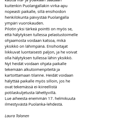
kuitenkin Puolangallakin virka-apu 
nopeasti paikalle, sillä ensihoidon 
henkilökunta päivystää Puolangalla 
ympäri vuorokauden. 
Pilotin yksi tärkeä pointti on myös se, 
että hälytyksen tullessa pelastustoimelle 
ohjaamosta voidaan katsoa, mikä 
yksikkö on lähimpänä. Ensihoitajat 
liikkuvat luontaisesti paljon, ja he voivat 
olla hälytyksen tullessa lähin yksikkö. 
Nyt heidät voidaan ohjata paikalle 
tekemään alkutoimenpiteitä ja 
kartoittamaan tilanne. Heidät voidaan 
hälyttää paikalle myös silloin, jos he 
ovat tekemässä ei-kiireellistä 
potilaskuljetusta lähettyvillä.
Lue aiheesta enemmän 17. helmikuuta 
ilmestyvästä Puolanka-lehdestä.
Laura Tolonen