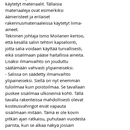
käytetyt materiaalit. Tällaisia 
materiaaleja ovat esimerkiksi 
äänieristeet ja erilaiset 
rakennusmateriaaleissa käytetyt liima-
aineet. 
Tekninen johtaja Ismo Moilanen kertoo, 
että kesällä saliin tehtiin kapselointi, 
jotta salia voidaan käyttää turvallisesti, 
eikä sisäilmaan pääse haitallisia aineita. 
Lisäksi ilmanvaihto on jouduttu 
säätämään vahvasti ylipaineiseksi.
- Salissa on säädetty ilmanvaihto 
ylipaineiseksi. Siellä on nyt enemmän 
tuloilmaa kuin poistoilmaa. Se tavallaan 
puskee sisäilmaa ulkoseiniä kohti. Tällä 
tavalla rakenteissa mahdollisesti olevat 
kosteusvahingot eivät vapauta 
sisäilmaan mitään. Tämä ei ole kovin 
pitkän ajan ratkaisu, puhutaan vuodesta 
parista, kun se alkaa näkyä jossain 