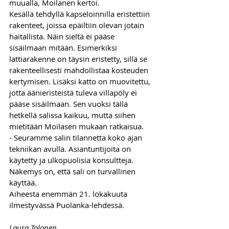
muualla, Moilanen kertoi. 
Kesällä tehdyllä kapseloinnilla eristettiin 
rakenteet, joissa epäiltiin olevan jotain 
haitallista. Näin sieltä ei pääse 
sisäilmaan mitään. Esimerkiksi 
lattiarakenne on täysin eristetty, sillä se 
rakenteellisesti mahdollistaa kosteuden 
kertymisen. Lisäksi katto on muovitettu, 
jotta äänieristeistä tuleva villapöly ei 
pääse sisäilmaan. Sen vuoksi tällä 
hetkellä salissa kaikuu, mutta siihen 
mietitään Moilasen mukaan ratkaisua. 
- Seuramme salin tilannetta koko ajan 
tekniikan avulla. Asiantuntijoita on 
käytetty ja ulkopuolisia konsultteja. 
Näkemys on, että sali on turvallinen 
käyttää.
Aiheesta enemmän 21. lokakuuta 
ilmestyvässä Puolanka-lehdessä.
Laura Tolonen