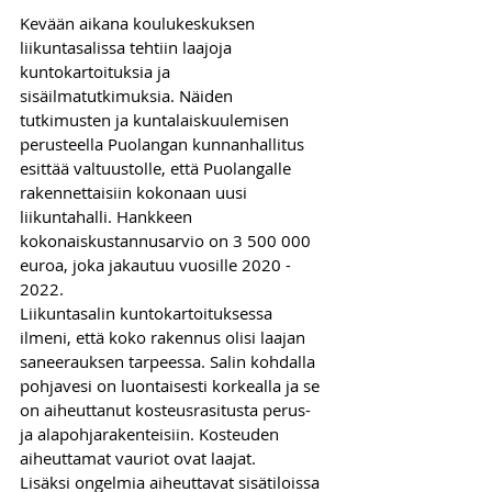
Kevään aikana koulukeskuksen 
liikuntasalissa tehtiin laajoja 
kuntokartoituksia ja 
sisäilmatutkimuksia. Näiden 
tutkimusten ja kuntalaiskuulemisen 
perusteella Puolangan kunnanhallitus 
esittää valtuustolle, että Puolangalle 
rakennettaisiin kokonaan uusi 
liikuntahalli. Hankkeen 
kokonaiskustannusarvio on 3 500 000 
euroa, joka jakautuu vuosille 2020 - 
2022.
Liikuntasalin kuntokartoituksessa 
ilmeni, että koko rakennus olisi laajan 
saneerauksen tarpeessa. Salin kohdalla 
pohjavesi on luontaisesti korkealla ja se 
on aiheuttanut kosteusrasitusta perus- 
ja alapohjarakenteisiin. Kosteuden 
aiheuttamat vauriot ovat laajat. 
Lisäksi ongelmia aiheuttavat sisätiloissa 