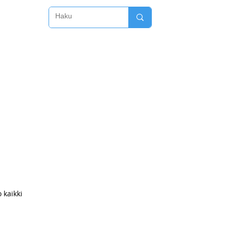
LAA LEHTI
JUTTUVINKIT
DIGIAPU
YHTEYSTIEDOT
 kaikki