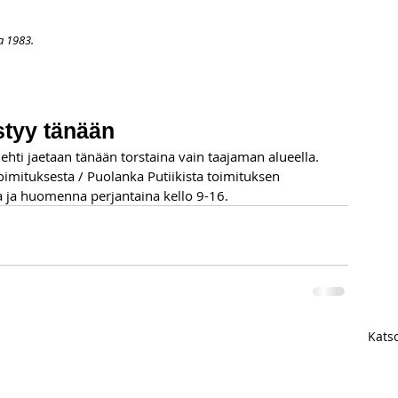
a 1983.
APAHTUMAT
LISÄÄ
ARKISTO
OSOITTEENMUUTOS
TI
styy tänään
hti jaetaan tänään torstaina vain taajaman alueella. 
imituksesta / Puolanka Putiikista toimituksen 
ka ja huomenna perjantaina kello 9-16.
Katso