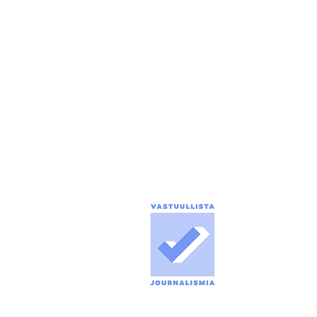
0500 774 904
tuomo.seppanen@puolanka-lehti.fi
ILMOITUSMYYNTI
marika.turpeinen@puolanka-lehti.fi
tuomo.seppanen@puolanka-lehti.fi
toimitus@puolanka-lehti.fi
LASKUTUS, TILAUKSET,
OSOITTEENMUUTOKSET
Marika Turpeinen
041 310 4182
marika.turpeinen@puolanka-lehti.fi
Media
Tietosuo