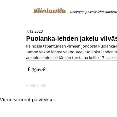
Puolangan paikallislehti vuodest
ETUSIVU
ILMOITUKSET
AVOIMUUSILMOITUS
T
7.12.2023
Puolanka-lehden jakelu viivä
Painossa tapahtuneen virheen johdosta Puolanka-le
Tämän viikon lehteä voi noutaa Puolanka-lehden to
aukioloaikoina eli tänään torstaina kelllo 17 saak
Viimeisimmät päivitykset