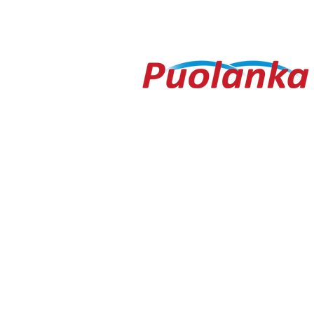
Pohjanoteeraus ei pettänyt
Fredrik Me
– yleisöä ei edes vesisade
Testametti 
hidastanut
kirpputorilt
Ouluntie 1
89200 Puolanka
Puolanka-lehti ilmestyy keskiviikkois
AVOINNA
Arkisin ma-to 9.00-16.30, pe 9.00-16
TOIMITUS
toimitus@puolanka-lehti.fi
041 310 4182
Eija Luukkonen
eija.luukkonen@puolanka-lehti.fi
PÄÄTOIMITTAJA
Tuomo Seppänen