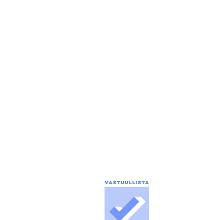
eija.luukkonen@puolanka-lehti.fi
PÄÄTOIMITTAJA
Tuomo Seppänen
0500 774 904
tuomo.seppanen@puolanka-lehti.fi
ILMOITUSMYYNTI
marika.turpeinen@puolanka-lehti.fi
tuomo.seppanen@puolanka-lehti.fi
toimitus@puolanka-lehti.fi
LASKUTUS, TILAUKSET,
OSOITTEENMUUTOKSET
Marika Turpeinen
041 310 4182
marika.turpeinen@puolanka-lehti.fi
Media