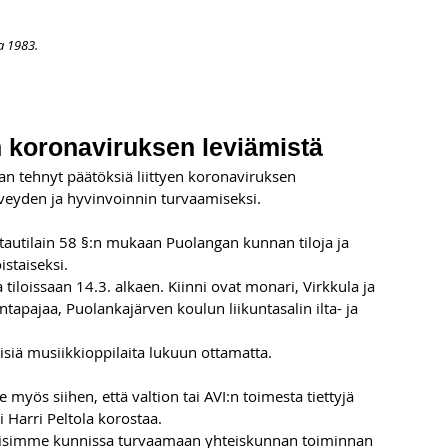
a 1983.
APAHTUMAT
LISÄÄ
ARKISTO
OSOITTEENMUUTOS
TI
 koronaviruksen leviämistä
 tehnyt päätöksiä liittyen koronaviruksen 
rveyden ja hyvinvoinnin turvaamiseksi.
tautilain 58 §:n mukaan Puolangan kunnan tiloja ja 
istaiseksi.
iloissaan 14.3. alkaen. Kiinni ovat monari, Virkkula ja 
tapajaa, Puolankajärven koulun liikuntasalin ilta- ja 
isiä musiikkioppilaita lukuun ottamatta.
myös siihen, että valtion tai AVI:n toimesta tiettyjä 
i Harri Peltola korostaa.
tyisimme kunnissa turvaamaan yhteiskunnan toiminnan 