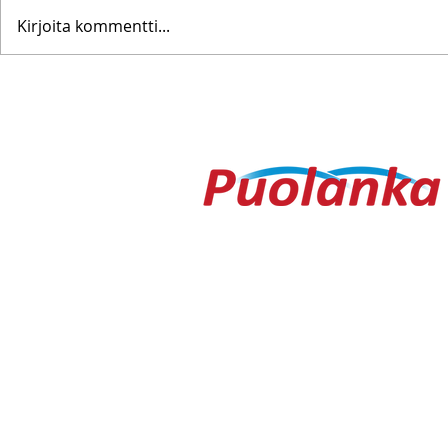
Kirjoita kommentti...
Pohjanoteeraus ei pettänyt
Fredrik Me
– yleisöä ei edes vesisade
Testametti 
hidastanut
kirpputorilt
Ouluntie 1
89200 Puolanka
Puolanka-lehti ilmestyy keskiviikkois
AVOINNA
Arkisin ma-to 9.00-16.30, pe 9.00-16
TOIMITUS
toimitus@puolanka-lehti.fi
041 310 4182
Eija Luukkonen