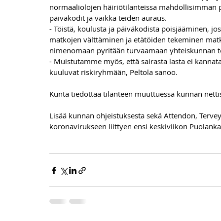
normaaliolojen häiriötilanteissa mahdollisimman p
päiväkodit ja vaikka teiden auraus.
- Töistä, koulusta ja päiväkodista poisjääminen, jos
matkojen välttäminen ja etätöiden tekeminen matkal
nimenomaan pyritään turvaamaan yhteiskunnan toi
- Muistutamme myös, että sairasta lasta ei kannata
kuuluvat riskiryhmään, Peltola sanoo.
Kunta tiedottaa tilanteen muuttuessa kunnan nettis
Lisää kunnan ohjeistuksesta sekä Attendon, Terve
koronavirukseen liittyen ensi keskiviikon Puolanka