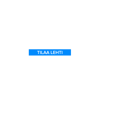
ein
 on
l
TILAA LEHTI