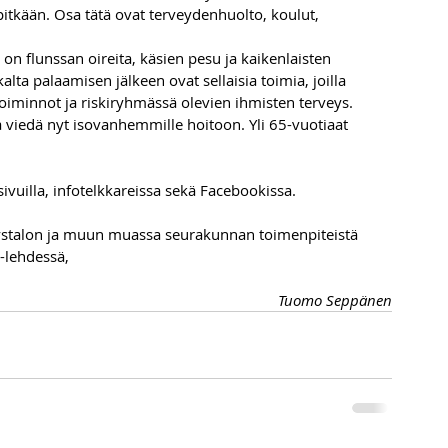
itkään. Osa tätä ovat terveydenhuolto, koulut, 
 on flunssan oireita, käsien pesu ja kaikenlaisten 
ta palaamisen jälkeen ovat sellaisia toimia, joilla 
minnot ja riskiryhmässä olevien ihmisten terveys.
 viedä nyt isovanhemmille hoitoon. Yli 65-vuotiaat 
ivuilla, infotelkkareissa sekä Facebookissa.
ystalon ja muun muassa seurakunnan toimenpiteistä 
-lehdessä,
Tuomo Seppänen