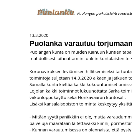
Puolangan paikallislehti vuodest
ETUSIVU
ILMOITUKSET
AVOIMUUSILMOITUS
T
13.3.2020
Puolanka varautuu torjumaan
Puolangan kunta on muiden Kainuun kuntien tapaan
mahdollisesti aiheuttamiin  uhkiin kuntalaisten te
Koronaviruksen leviämisen hillitsemiseksi tartunta
toimintoja suljetaan 14.3.2020 alkaen ja jatkuen to
Samalla kunta kieltää kaikki kokoontumiset omissa t
Lojolan kaikki toiminnot lukuunottatta Sarka-toimin
viikonloppukäyttö sekä Honkavaaran kuntosali.
Lisäksi kansalaisopiston toiminta keskeytyy yksittä
- Mitään syytä paniikkiin ei ole, mutta varaudumme 
palveluja määrätään laitettavaksi kiinni, pormestar
- Kunnan varautumisessa on olennaista, että pys