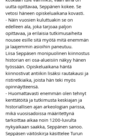
uutta opittavaa, Seppänen kokee. Se 
vetosi häneen opiskeluaikana kovasti.
- Näin vuosien kuluttuakin se on 
edelleen ala, joka tarjoaa paljon 
opittavaa, ja erilaisia tutkimusaiheita 
nousee esille sitä myötä mitä enemmän 
ja laajemmin asioihin paneutuu.
Liisa Seppäsen monipuolinen kiinnostus 
historian eri osa-alueisiin näkyy hänen 
työssään. Opiskeluaikana häntä 
kiinnostivat antiikin lisäksi rautakausi ja 
ristiretkiaika, joista hän teki myös 
opinnäytteensä.
- Huomattavasti enemmän olen tehnyt 
kenttätöitä ja tutkimusta keskiajan ja 
historiallisen ajan arkeologian parissa, 
mikä vuosisadoissa määritettynä 
tarkoittaa aikaa noin 1200-luvulta 
nykyaikaan saakka, Seppänen sanoo.
Seppäsen väitöskirja käsittelee Turun 