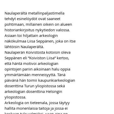
Naulaperältä metallinpaljastimella 
tehdyt esinelöydöt ovat saaneet 
pohtimaan, millainen oikein on alueen 
historiankirjoitus nykytiedon valossa. 
Asiaan toi hiljattain arkeologin 
näkökulmaa Liisa Seppänen, joka on itse 
lähtöisin Naulaperältä.
Naulaperän Koivistosta kotoisin oleva 
Seppänen eli ”Koiviston Liisa” kertoo, 
että häntä motivoi arkeologian 
opintojen pariin aikoinaan halu oppia 
ymmärtämään menneisyyttä. Tänä 
päivänä hän toimii kaupunkiarkeologian 
dosenttina Turun yliopistossa sekä 
arkeologian dosenttina Helsingin 
yliopistossa.
Arkeologia on tieteenala, jossa täytyy 
hallita monenlaisia taitoja ja jossa ei 
koskaan tule valmiiksi, vaan aina on 