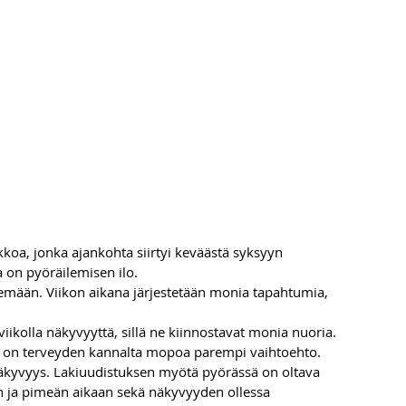
iikkoa, jonka ajankohta siirtyi keväästä syksyyn 
on pyöräilemisen ilo. 
emään. Viikon aikana järjestetään monia tapahtumia, 
ikolla näkyvyyttä, sillä ne kiinnostavat monia nuoria. 
e on terveyden kannalta mopoa parempi vaihtoehto. 
n ja pimeän aikaan sekä näkyvyyden ollessa 