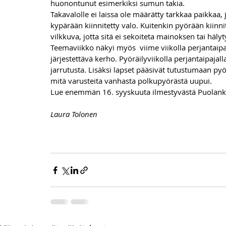
huonontunut esimerkiksi sumun takia. 
Takavalolle ei laissa ole määrätty tarkkaa paikkaa, 
kypärään kiinnitetty valo. Kuitenkin pyörään kiinnit
vilkkuva, jotta sitä ei sekoiteta mainoksen tai häl
Teemaviikko näkyi myös  viime viikolla perjantaipaj
järjestettävä kerho. Pyöräilyviikolla perjantaipajalla 
jarrutusta. Lisäksi lapset pääsivät tutustumaan pyö
mitä varusteita vanhasta polkupyörästä uupui.
Lue enemmän 16. syyskuuta ilmestyvästä Puolank
Laura Tolonen