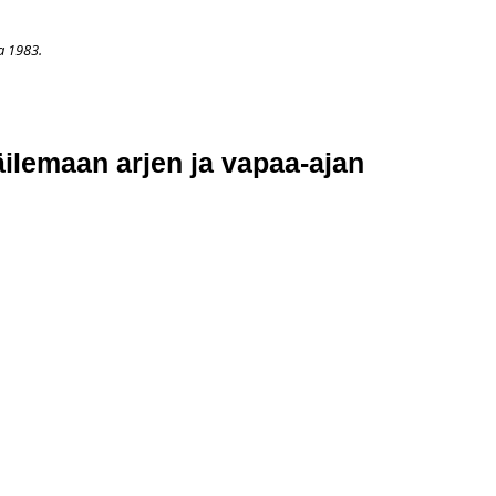
a 1983.
APAHTUMAT
LISÄÄ
ARKISTO
OSOITTEENMUUTOS
TI
äilemaan arjen ja vapaa-ajan