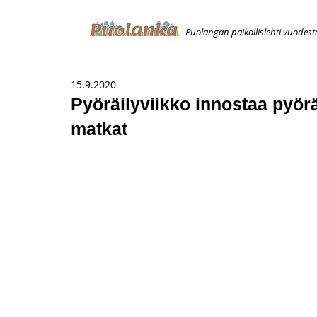
Puolangan paikallislehti vuodest
ETUSIVU
ILMOITUKSET
AVOIMUUSILMOITUS
T
15.9.2020
Pyöräilyviikko innostaa pyör
matkat