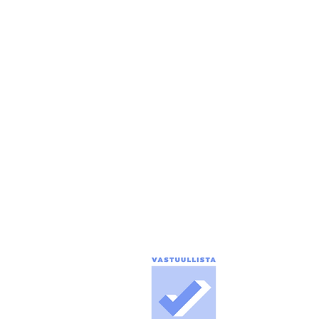
PÄÄTOIMITTAJA
Tuomo Seppänen
0500 774 904
tuomo.seppanen@puolanka-lehti.fi
ILMOITUSMYYNTI
marika.turpeinen@puolanka-lehti.fi
tuomo.seppanen@puolanka-lehti.fi
toimitus@puolanka-lehti.fi
LASKUTUS, TILAUKSET,
OSOITTEENMUUTOKSET
Marika Turpeinen
041 310 4182
marika.turpeinen@puolanka-lehti.fi
Media