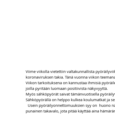
Viime viikolla vietettiin valtakunnallista pyöräilyv
koronaviruksen takia. Tänä vuonna viikon teemana 
Viikon tarkoituksena on kannustaa ihmisiä pyöräil
joilla pyritään luomaan positiivista näkyvyyttä. 
Myös sähköpyörät saivat tämänvuotisella pyöräilyvi
Sähköpyörällä on helppo kulkea koulumatkat ja s
  Usein pyöräilyonnettomuuksien syy on  huono näkyvyys. Lakiuudistuksen myötä pyörässä on oltava 
punainen takavalo, jota pitää käyttää aina hämärä