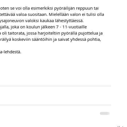
joten se voi olla esimerkiksi pyöräilijän reppuun tai 
ettävää valoa suositaan. Mielellään valon ei tulisi olla 
ytysajoneuvon valoksi kaukaa lähestyttäessä.
alla, joka on koulun jälkeen 7 - 11-vuotiaille 
oli taitorata, jossa harjoiteltiin pyörällä pujottelua ja 
räilyä koskeviin sääntöihin ja saivat yhdessä pohtia, 
a-lehdestä.