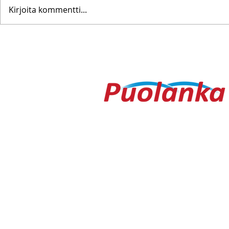
Kirjoita kommentti...
Pohjanoteeraus ei pettänyt
Fredrik Me
– yleisöä ei edes vesisade
Testametti 
hidastanut
kirpputorilt
Ouluntie 1
89200 Puolanka
Puolanka-lehti ilmestyy keskiviikkois
AVOINNA
Arkisin ma-to 9.00-16.30, pe 9.00-16
TOIMITUS
toimitus@puolanka-lehti.fi
041 310 4182
Eija Luukkonen
eija.luukkonen@puolanka-lehti.fi