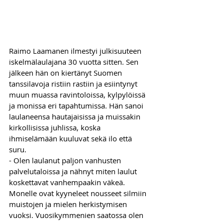
Raimo Laamanen ilmestyi julkisuuteen 
iskelmälaulajana 30 vuotta sitten. Sen 
jälkeen hän on kiertänyt Suomen 
tanssilavoja ristiin rastiin ja esiintynyt 
muun muassa ravintoloissa, kylpylöissä 
ja monissa eri tapahtumissa. Hän sanoi 
laulaneensa hautajaisissa ja muissakin 
kirkollisissa juhlissa, koska 
ihmiselämään kuuluvat sekä ilo että 
suru.  
- Olen laulanut paljon vanhusten 
palvelutaloissa ja nähnyt miten laulut 
koskettavat vanhempaakin väkeä. 
Monelle ovat kyyneleet nousseet silmiin 
muistojen ja mielen herkistymisen 
vuoksi. Vuosikymmenien saatossa olen 