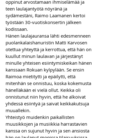
oppinut arvostamaan ihmiselämää ja 
teen laulajantyötä nöyränä ja 
sydämestäni, Raimo Laamanen kertoi 
työstään 30-vuotiskonsertin jälkeen 
kodissaan.
Hänen laulajauransa lähti edesmenneen 
puolankalaishanuristin Matti Karvosen 
otettua yhteyttä ja kerrottua, että hän on 
kuullut minun laulavan ja järjestänyt 
minulle yhteisen esiintymiskeikan hänen 
kanssaan Rokuan kylpylään. Se ensin 
Raimoa mietitytti ja epäilytti, että 
mitenhän se onnistuu, koska kokemusta 
hänelläkään ei vielä ollut. Keikka oli 
onnistunut niin hyvin, että he alkoivat 
yhdessä esiintyä ja saivat keikkakutsuja 
muuallekin.    
Yhteistyö muidenkin paikallisten 
muusikkojen ja musiikkia harrastavien 
kanssa on sujunut hyvin ja sen ansiosta 
hän on laulanut monissa tilaisuuksissa 