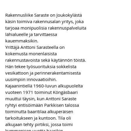
Rakennusliike Saraste on Joukokylästä 
käsin toimiva rakennusalan yritys, joka 
tarjoaa monipuolisia rakennuspalveluita 
lähialueelle ja tarvittaessa 
kauemmaksikin. 
Yrittäjä Anttoni Sarasteella on 
kokemusta monenlaisista 
rakennustavoista sekä käytännön töistä. 
Hän tekee työsuorituksia sokkelista 
vesikattoon ja perinnerakentamisesta 
uusimpiin innovaatioihin.
Kajaanintiellä 1960-luvun alkupuolelta 
vuoteen 1971 toiminut Köngäsbaari 
muuttui täysin, kun Anttoni Saraste 
ryhtyi entisöimään Parkkisen talossa 
toiminutta baaritilaa alkuperäisen 
tarkoitukseen ja kuntoon. Tila oli 
alkujaan tehty pirtiksi, jossa toimi 
kymmenisen vuotta baarikin. 