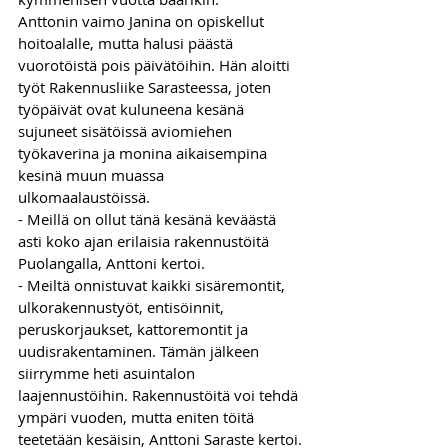
Anttonin vaimo Janina on opiskellut 
hoitoalalle, mutta halusi päästä 
vuorotöistä pois päivätöihin. Hän aloitti 
työt Rakennusliike Sarasteessa, joten 
työpäivät ovat kuluneena kesänä 
sujuneet sisätöissä aviomiehen 
työkaverina ja monina aikaisempina 
kesinä muun muassa 
ulkomaalaustöissä. 
- Meillä on ollut tänä kesänä keväästä 
asti koko ajan erilaisia rakennustöitä 
Puolangalla, Anttoni kertoi.
- Meiltä onnistuvat kaikki sisäremontit, 
ulkorakennustyöt, entisöinnit, 
peruskorjaukset, kattoremontit ja 
uudisrakentaminen. Tämän jälkeen 
siirrymme heti asuintalon 
laajennustöihin. Rakennustöitä voi tehdä 
ympäri vuoden, mutta eniten töitä 
teetetään kesäisin, Anttoni Saraste kertoi.