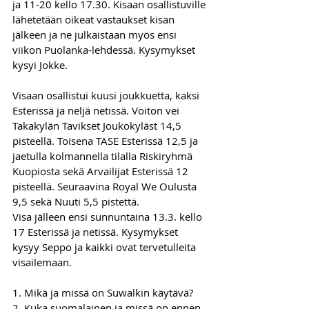
ja 11-20 kello 17.30. Kisaan osallistuville 
lähetetään oikeat vastaukset kisan 
jälkeen ja ne julkaistaan myös ensi 
viikon Puolanka-lehdessä. Kysymykset 
kysyi Jokke.
Visaan osallistui kuusi joukkuetta, kaksi 
Esterissä ja neljä netissä. Voiton vei 
Takakylän Tavikset Joukokyläst 14,5 
pisteellä. Toisena TASE Esterissä 12,5 ja 
jaetulla kolmannella tilalla Riskiryhmä 
Kuopiosta sekä Arvailijat Esterissä 12 
pisteellä. Seuraavina Royal We Oulusta 
9,5 sekä Nuuti 5,5 pistettä.
Visa jälleen ensi sunnuntaina 13.3. kello 
17 Esterissä ja netissä. Kysymykset 
kysyy Seppo ja kaikki ovat tervetulleita 
visailemaan.
1. Mikä ja missä on Suwalkin käytävä?  
2. Kuka suomalainen ja missä on ennen 