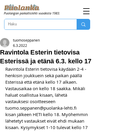
Puolangan paikallislehti vuodesta 1983.
tuomoseppanen
6.3.2022
Ravintola Esterin tietovisa
Esterissä ja etänä 6.3. kello 17
Ravintola Esterin tietovisa käydään 2-4 -
henkisin joukkuein sekä paikan päällä 
Esterissä että etänä kello 17 alkaen. 
Vastausaikaa on kello 18 saakka. Mikäli 
haluat osallistua kisaan, lähetä 
vastauksesi osoitteeseen 
tuomo.seppanen@puolanka-lehti.fi 
kisan jälkeen HETI kello 18. Myöhemmin 
lähetetyt vastaukset eivät ehdi mukaan 
kisaan. Kysymykset 1-10 tulevat kello 17 