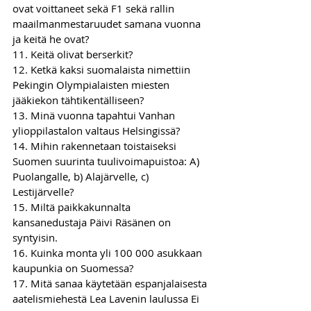
ovat voittaneet sekä F1 sekä rallin 
maailmanmestaruudet samana vuonna 
ja keitä he ovat?  
11. Keitä olivat berserkit? 
12. Ketkä kaksi suomalaista nimettiin 
Pekingin Olympialaisten miesten 
jääkiekon tähtikentälliseen?  
13. Minä vuonna tapahtui Vanhan 
ylioppilastalon valtaus Helsingissä?  
14. Mihin rakennetaan toistaiseksi 
Suomen suurinta tuulivoimapuistoa: A) 
Puolangalle, b) Alajärvelle, c) 
Lestijärvelle?  
15. Miltä paikkakunnalta 
kansanedustaja Päivi Räsänen on 
syntyisin. 
16. Kuinka monta yli 100 000 asukkaan 
kaupunkia on Suomessa?  
17. Mitä sanaa käytetään espanjalaisesta 
aatelismiehestä Lea Lavenin laulussa Ei 