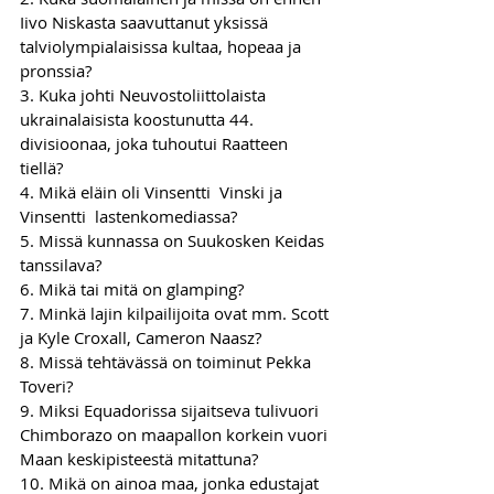
Iivo Niskasta saavuttanut yksissä 
talviolympialaisissa kultaa, hopeaa ja 
pronssia? 
3. Kuka johti Neuvostoliittolaista 
ukrainalaisista koostunutta 44. 
divisioonaa, joka tuhoutui Raatteen 
tiellä?  
4. Mikä eläin oli Vinsentti  Vinski ja 
Vinsentti  lastenkomediassa?  
5. Missä kunnassa on Suukosken Keidas 
tanssilava?  
6. Mikä tai mitä on glamping?  
7. Minkä lajin kilpailijoita ovat mm. Scott 
ja Kyle Croxall, Cameron Naasz?  
8. Missä tehtävässä on toiminut Pekka 
Toveri? 
9. Miksi Equadorissa sijaitseva tulivuori 
Chimborazo on maapallon korkein vuori 
Maan keskipisteestä mitattuna?  
10. Mikä on ainoa maa, jonka edustajat 