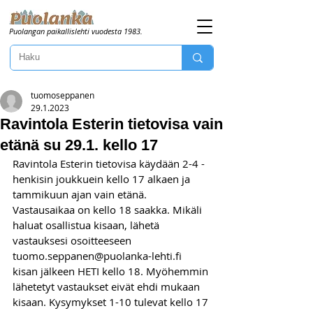
Puolangan paikallislehti vuodesta 1983.
tuomoseppanen
29.1.2023
Ravintola Esterin tietovisa vain
etänä su 29.1. kello 17
Ravintola Esterin tietovisa käydään 2-4 -
henkisin joukkuein kello 17 alkaen ja 
tammikuun ajan vain etänä. 
Vastausaikaa on kello 18 saakka. Mikäli 
haluat osallistua kisaan, lähetä 
vastauksesi osoitteeseen 
tuomo.seppanen@puolanka-lehti.fi 
kisan jälkeen HETI kello 18. Myöhemmin 
lähetetyt vastaukset eivät ehdi mukaan 
kisaan. Kysymykset 1-10 tulevat kello 17 