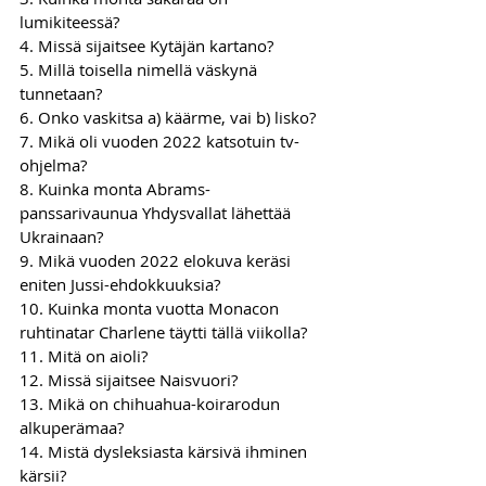
lumikiteessä?
4. Missä sijaitsee Kytäjän kartano?
5. Millä toisella nimellä väskynä 
tunnetaan?
6. Onko vaskitsa a) käärme, vai b) lisko?
7. Mikä oli vuoden 2022 katsotuin tv-
ohjelma?
8. Kuinka monta Abrams-
panssarivaunua Yhdysvallat lähettää 
Ukrainaan?
9. Mikä vuoden 2022 elokuva keräsi 
eniten Jussi-ehdokkuuksia?
10. Kuinka monta vuotta Monacon 
ruhtinatar Charlene täytti tällä viikolla?
11. Mitä on aioli?
12. Missä sijaitsee Naisvuori?
13. Mikä on chihuahua-koirarodun 
alkuperämaa?
14. Mistä dysleksiasta kärsivä ihminen 
kärsii?