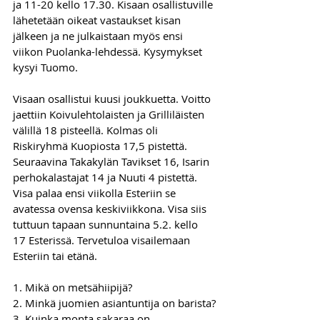
ja 11-20 kello 17.30. Kisaan osallistuville 
lähetetään oikeat vastaukset kisan 
jälkeen ja ne julkaistaan myös ensi 
viikon Puolanka-lehdessä. Kysymykset 
kysyi Tuomo.
Visaan osallistui kuusi joukkuetta. Voitto 
jaettiin Koivulehtolaisten ja Grilliläisten 
välillä 18 pisteellä. Kolmas oli 
Riskiryhmä Kuopiosta 17,5 pistettä. 
Seuraavina Takakylän Tavikset 16, Isarin 
perhokalastajat 14 ja Nuuti 4 pistettä.
Visa palaa ensi viikolla Esteriin se 
avatessa ovensa keskiviikkona. Visa siis 
tuttuun tapaan sunnuntaina 5.2. kello 
17 Esterissä. Tervetuloa visailemaan 
Esteriin tai etänä.
1. Mikä on metsähiipijä?
2. Minkä juomien asiantuntija on barista?
3. Kuinka monta sakaraa on 