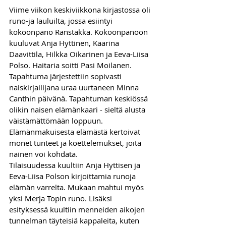
Viime viikon keskiviikkona kirjastossa oli 
runo-ja lauluilta, jossa esiintyi 
kokoonpano Ranstakka. Kokoonpanoon 
kuuluvat Anja Hyttinen, Kaarina 
Daavittila, Hilkka Oikarinen ja Eeva-Liisa 
Polso. Haitaria soitti Pasi Moilanen. 
Tapahtuma järjestettiin sopivasti 
naiskirjailijana uraa uurtaneen Minna 
Canthin päivänä. Tapahtuman keskiössä 
olikin naisen elämänkaari - sieltä alusta 
väistämättömään loppuun. 
Elämänmakuisesta elämästä kertoivat 
monet tunteet ja koettelemukset, joita 
nainen voi kohdata. 
Tilaisuudessa kuultiin Anja Hyttisen ja 
Eeva-Liisa Polson kirjoittamia runoja 
elämän varrelta. Mukaan mahtui myös 
yksi Merja Topin runo. Lisäksi 
esityksessä kuultiin menneiden aikojen 
tunnelman täyteisiä kappaleita, kuten 