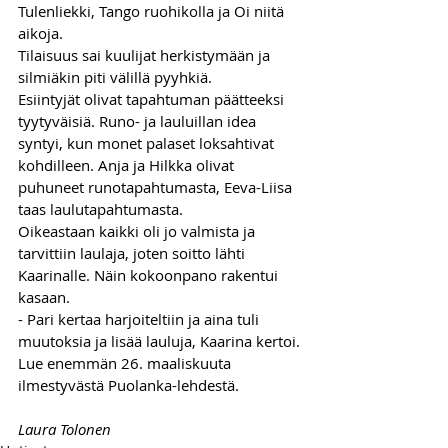
Tulenliekki, Tango ruohikolla ja Oi niitä 
aikoja. 
Tilaisuus sai kuulijat herkistymään ja 
silmiäkin piti välillä pyyhkiä. 
Esiintyjät olivat tapahtuman päätteeksi 
tyytyväisiä. Runo- ja lauluillan idea 
syntyi, kun monet palaset loksahtivat 
kohdilleen. Anja ja Hilkka olivat 
puhuneet runotapahtumasta, Eeva-Liisa 
taas laulutapahtumasta. 
Oikeastaan kaikki oli jo valmista ja 
tarvittiin laulaja, joten soitto lähti 
Kaarinalle. Näin kokoonpano rakentui 
kasaan. 
- Pari kertaa harjoiteltiin ja aina tuli 
muutoksia ja lisää lauluja, Kaarina kertoi.
Lue enemmän 26. maaliskuuta 
ilmestyvästä Puolanka-lehdestä.
Laura Tolonen