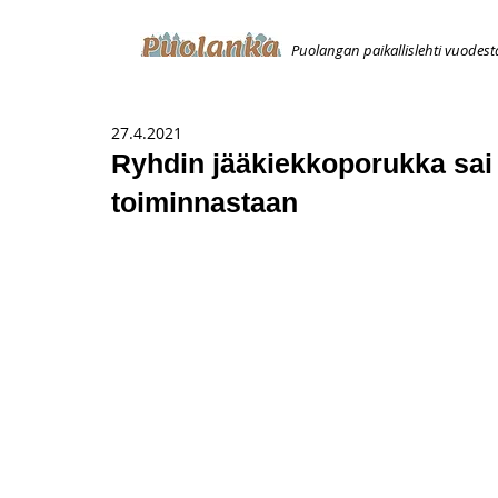
Puolangan paikallislehti vuodest
ETUSIVU
ILMOITUKSET
AVOIMUUSILMOITUS
T
27.4.2021
Ryhdin jääkiekkoporukka sai 
toiminnastaan