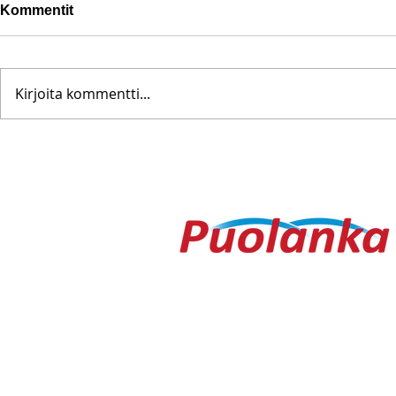
Kommentit
Kirjoita kommentti...
Pohjanoteeraus ei pettänyt
Fredrik Me
– yleisöä ei edes vesisade
Testametti 
hidastanut
kirpputorilt
Ouluntie 1
89200 Puolanka
Puolanka-lehti ilmestyy keskiviikkois
AVOINNA
Arkisin ma-to 9.00-16.30, pe 9.00-16