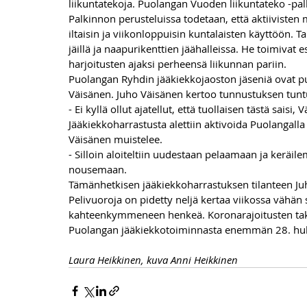
liikuntatekoja. Puolangan Vuoden liikuntateko -pa
Palkinnon perusteluissa todetaan, että aktiivisten 
iltaisin ja viikonloppuisin kuntalaisten käyttöön. T
jäillä ja naapurikenttien jäähalleissa. He toimivat 
harjoitusten ajaksi perheensä liikunnan pariin.
Puolangan Ryhdin jääkiekkojaoston jäseniä ovat pu
Väisänen. Juho Väisänen kertoo tunnustuksen tuntu
- Ei kyllä ollut ajatellut, että tuollaisen tästä sais
Jääkiekkoharrastusta alettiin aktivoida Puolangal
Väisänen muistelee.
- Silloin aloiteltiin uudestaan pelaamaan ja keräi
nousemaan.
Tämänhetkisen jääkiekkoharrastuksen tilanteen Ju
Pelivuoroja on pidetty neljä kertaa viikossa vähän 
kahteenkymmeneen henkeä. Koronarajoitusten takia 
Puolangan jääkiekkotoiminnasta enemmän 28. huh
Laura Heikkinen, kuva Anni Heikkinen