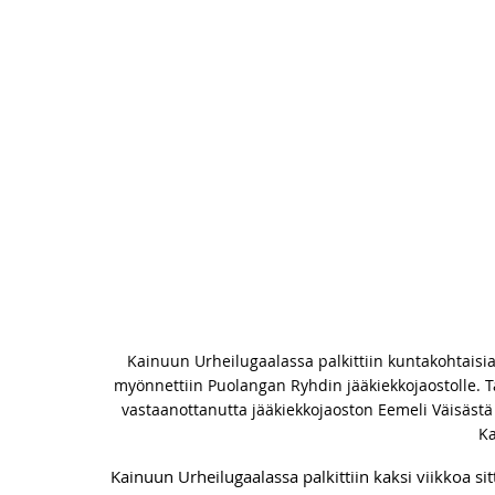
Kainuun Urheilugaalassa palkittiin kuntakohtaisia
myönnettiin Puolangan Ryhdin jääkiekkojaostolle. 
vastaanottanutta jääkiekkojaoston Eemeli Väisäs
Ka
Kainuun Urheilugaalassa palkittiin kaksi viikkoa si