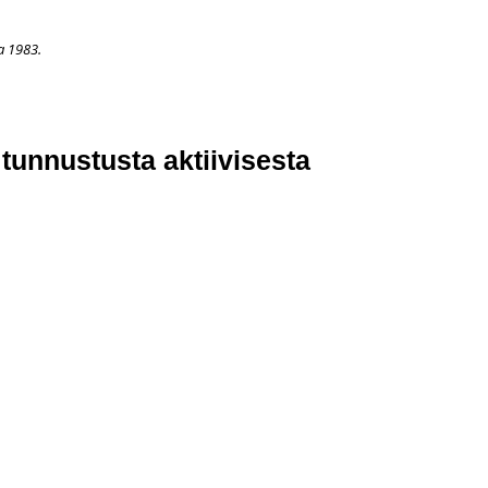
a 1983.
APAHTUMAT
LISÄÄ
ARKISTO
OSOITTEENMUUTOS
TI
tunnustusta aktiivisesta