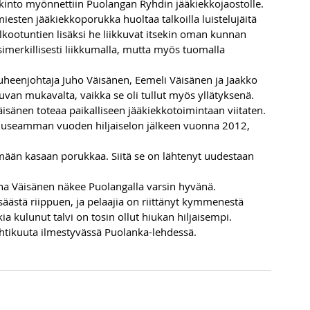
lkinto myönnettiin Puolangan Ryhdin jääkiekkojaostolle.
miesten jääkiekkoporukka huoltaa talkoilla luistelujäitä 
alkootuntien lisäksi he liikkuvat itsekin oman kunnan 
esimerkillisesti liikkumalla, mutta myös tuomalla 
heenjohtaja Juho Väisänen, Eemeli Väisänen ja Jaakko 
van mukavalta, vaikka se oli tullut myös yllätyksenä.
i, Väisänen toteaa paikalliseen jääkiekkotoimintaan viitaten.
la useamman vuoden hiljaiselon jälkeen vuonna 2012, 
lemään kasaan porukkaa. Siitä se on lähtenyt uudestaan 
ha Väisänen näkee Puolangalla varsin hyvänä. 
säästä riippuen, ja pelaajia on riittänyt kymmenestä 
kulunut talvi on tosin ollut hiukan hiljaisempi.
tikuuta ilmestyvässä Puolanka-lehdessä.