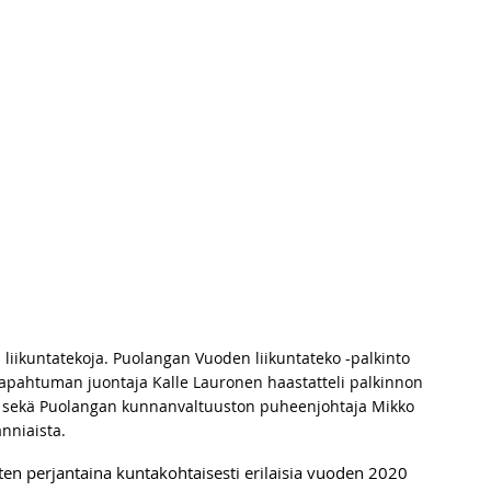
 liikuntatekoja. Puolangan Vuoden liikuntateko -palkinto 
Tapahtuman juontaja Kalle Lauronen haastatteli palkinnon 
tä sekä Puolangan kunnanvaltuuston puheenjohtaja Mikko 
nniaista.
tten perjantaina kuntakohtaisesti erilaisia vuoden 2020 