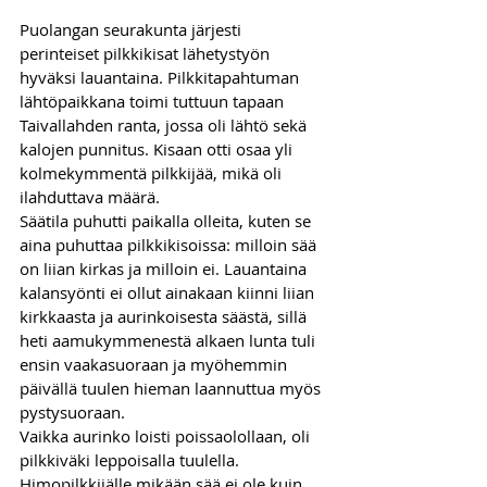
Puolangan seurakunta järjesti 
perinteiset pilkkikisat lähetystyön 
hyväksi lauantaina. Pilkkitapahtuman 
lähtöpaikkana toimi tuttuun tapaan 
Taivallahden ranta, jossa oli lähtö sekä 
kalojen punnitus. Kisaan otti osaa yli 
kolmekymmentä pilkkijää, mikä oli 
ilahduttava määrä. 
Säätila puhutti paikalla olleita, kuten se 
aina puhuttaa pilkkikisoissa: milloin sää 
on liian kirkas ja milloin ei. Lauantaina 
kalansyönti ei ollut ainakaan kiinni liian 
kirkkaasta ja aurinkoisesta säästä, sillä 
heti aamukymmenestä alkaen lunta tuli 
ensin vaakasuoraan ja myöhemmin 
päivällä tuulen hieman laannuttua myös 
pystysuoraan. 
Vaikka aurinko loisti poissaolollaan, oli 
pilkkiväki leppoisalla tuulella. 
Himopilkkijälle mikään sää ei ole kuin 