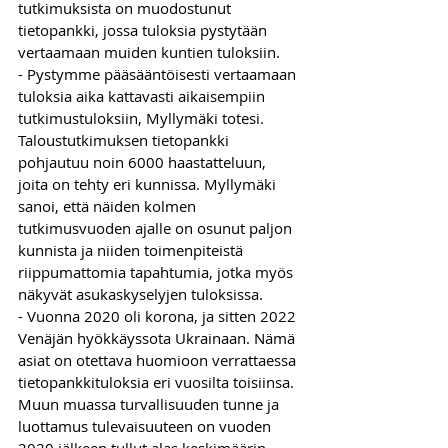
tutkimuksista on muodostunut 
tietopankki, jossa tuloksia pystytään 
vertaamaan muiden kuntien tuloksiin.
- Pystymme pääsääntöisesti vertaamaan 
tuloksia aika kattavasti aikaisempiin 
tutkimustuloksiin, Myllymäki totesi.
Taloustutkimuksen tietopankki 
pohjautuu noin 6000 haastatteluun, 
joita on tehty eri kunnissa. Myllymäki 
sanoi, että näiden kolmen 
tutkimusvuoden ajalle on osunut paljon 
kunnista ja niiden toimenpiteistä 
riippumattomia tapahtumia, jotka myös 
näkyvät asukaskyselyjen tuloksissa.
- Vuonna 2020 oli korona, ja sitten 2022 
Venäjän hyökkäyssota Ukrainaan. Nämä 
asiat on otettava huomioon verrattaessa 
tietopankkituloksia eri vuosilta toisiinsa.  
Muun muassa turvallisuuden tunne ja 
luottamus tulevaisuuteen on vuoden 
2020 jälkeen tullut alas keskimäärin 