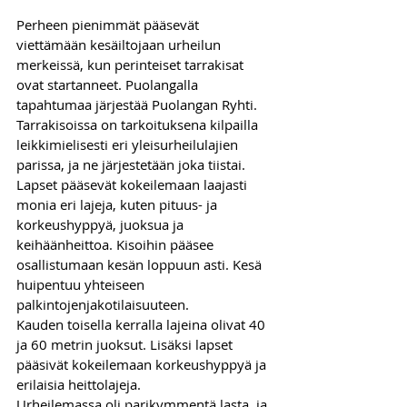
Perheen pienimmät pääsevät 
viettämään kesäiltojaan urheilun 
merkeissä, kun perinteiset tarrakisat 
ovat startanneet. Puolangalla 
tapahtumaa järjestää Puolangan Ryhti. 
Tarrakisoissa on tarkoituksena kilpailla 
leikkimielisesti eri yleisurheilulajien 
parissa, ja ne järjestetään joka tiistai.
Lapset pääsevät kokeilemaan laajasti 
monia eri lajeja, kuten pituus- ja 
korkeushyppyä, juoksua ja 
keihäänheittoa. Kisoihin pääsee 
osallistumaan kesän loppuun asti. Kesä 
huipentuu yhteiseen 
palkintojenjakotilaisuuteen.
Kauden toisella kerralla lajeina olivat 40 
ja 60 metrin juoksut. Lisäksi lapset 
pääsivät kokeilemaan korkeushyppyä ja 
erilaisia heittolajeja. 
Urheilemassa oli parikymmentä lasta, ja 