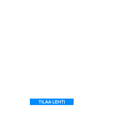
a
7
ein
 on
l
TILAA LEHTI