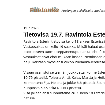
Puolangan paikallislehti vuodest
ETUSIVU
ILMOITUKSET
AVOIMUUSILMOITUS
T
19.7.2020
Tietovisa 19.7. Ravintola Este
Ravintola Esterin tietovisa kello 18 alkaen Esteriss
Vastausaikaa on kello 19 saakka. Mikäli haluat osal
osoitteeseen tuomo.seppanen@puolanka-lehti.fi ki
vastaukset eivät ehdi mukaan kisaan. Nettikisaan os
ne julkaistaan myös ensi viikon Puolanka-lehdess
Visaan osallistui seitsemän joukkuetta, kolme Esteris
10,75 pisteellä. Toisena Antti, Kaisa, Martta ja Heik
kolmantena Eija, Helena ja Jokke 6,6 pistettä. Seur
Kuopiosta 5,45 sekä Nuuti3 pistettä.
Visa jälleen ensi sunnuntaina 26.7. kello 18 Esteris
netissä.