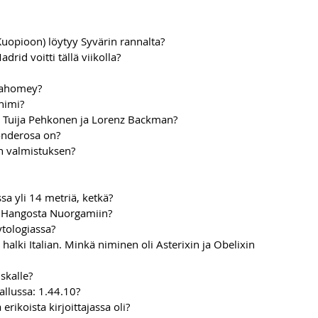
uopioon) löytyy Syvärin rannalta?
id voitti tällä viikolla?
Dahomey?
nimi?
t Tuija Pehkonen ja Lorenz Backman?
onderosa on?
in valmistuksen?
a yli 14 metriä, ketkä?
n Hangosta Nuorgamiin?
ytologiassa?
 halki Italian. Minkä niminen oli Asterixin ja Obelixin 
skalle?
llussa: 1.44.10?
erikoista kirjoittajassa oli?