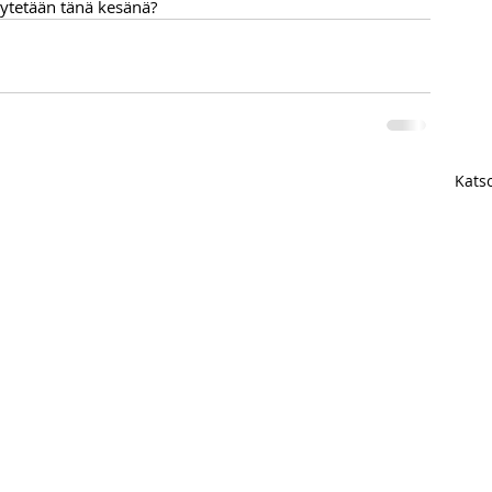
äytetään tänä kesänä?
Katso