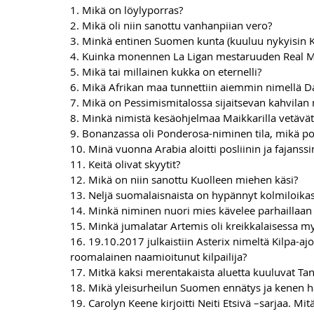
1. Mikä on löylyporras?
2. Mikä oli niin sanottu vanhanpiian vero?
3. Minkä entinen Suomen kunta (kuuluu nykyisin K
4. Kuinka monennen La Ligan mestaruuden Real Madr
5. Mikä tai millainen kukka on eternelli?
6. Mikä Afrikan maa tunnettiin aiemmin nimellä 
7. Mikä on Pessimismitalossa sijaitsevan kahvilan 
8. Minkä nimistä kesäohjelmaa Maikkarilla vetävä
9. Bonanzassa oli Ponderosa-niminen tila, mikä p
10. Minä vuonna Arabia aloitti posliinin ja fajanss
11. Keitä olivat skyytit?
12. Mikä on niin sanottu Kuolleen miehen käsi?
13. Neljä suomalaisnaista on hypännyt kolmiloikass
14. Minkä niminen nuori mies kävelee parhaillaa
15. Minkä jumalatar Artemis oli kreikkalaisessa m
16. 19.10.2017 julkaistiin Asterix nimeltä Kilpa-ajo
roomalainen naamioitunut kilpailija?
17. Mitkä kaksi merentakaista aluetta kuuluvat Tan
18. Mikä yleisurheilun Suomen ennätys ja kenen ha
19. Carolyn Keene kirjoitti Neiti Etsivä –sarjaa. Mitä 