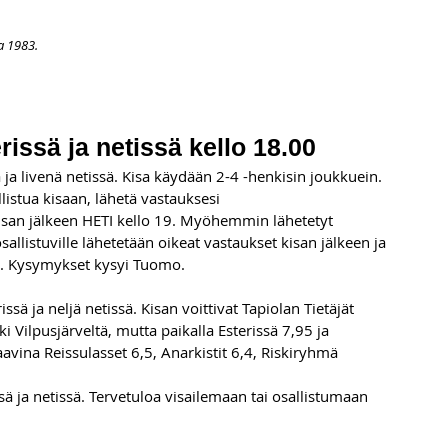
a 1983.
APAHTUMAT
LISÄÄ
ARKISTO
OSOITTEENMUUTOS
TI
rissä ja netissä kello 18.00
ä ja livenä netissä. Kisa käydään 2-4 -henkisin joukkuein. 
listua kisaan, lähetä vastauksesi 
san jälkeen HETI kello 19. Myöhemmin lähetetyt 
allistuville lähetetään oikeat vastaukset kisan jälkeen ja 
ä. Kysymykset kysyi Tuomo.
sä ja neljä netissä. Kisan voittivat Tapiolan Tietäjät 
ki Vilpusjärveltä, mutta paikalla Esterissä 7,95 ja 
aavina Reissulasset 6,5, Anarkistit 6,4, Riskiryhmä 
sä ja netissä. Tervetuloa visailemaan tai osallistumaan 