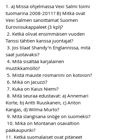
1. a) Missä ohjelmassa Vexi Salmi toimi 
tuomarina 2008-2011? B) Mitkä ovat 
Vexi Salmen sanoittamat Suomen 
Euroviisukappaleet (3 kpl)?
 2. Ketkä olivat ensimmäisen vuoden 
Tanssi tähtien kanssa juontajat?
 3. Jos tilaat Shandy'n Englannissa, mitä 
saat juotavaksi?
 4. Mitä sisältää karjalainen 
mustikkamöllö?
 5. Mistä mauste rosmariini on kotoisin?
 6. Mikä on Jacuzzi?
 7. Kuka on Kaius Niemi?
 8. Mitä seuraa edustavat: a) Annemari 
Korte, b) Antti Ruuskanen, c) Anton 
Kangas, d) Wilma Murto?
 9. Mitä slangisana snöge on suomeksi?
 10. Mikä on Montanan osavaltion 
pääkaupunki?
11. Ketkä suomalaiset ovat pitäneet 