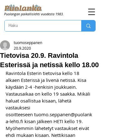
Puolangan paikallislehti vuodesta 1983.
tuomoseppanen
20.9.2020
Tietovisa 20.9. Ravintola
Esterissä ja netissä kello 18.00
Ravintola Esterin tietovisa kello 18 
alkaen Esterissä ja livenä netissä. Kisa 
käydään 2-4 -henkisin joukkuein. 
Vastausaikaa on kello 19 saakka. Mikäli 
haluat osallistua kisaan, lähetä 
vastauksesi 
osoitteeseen tuomo.seppanen@puolank
a-lehti.fi kisan jälkeen HETI kello 19. 
Myöhemmin lähetetyt vastaukset eivät 
ehdi mukaan kisaan. Nettikisaan 