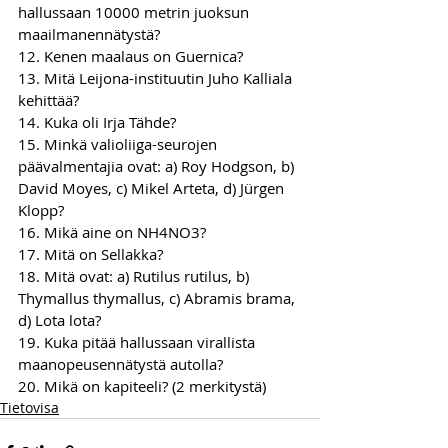
hallussaan 10000 metrin juoksun 
maailmanennätystä? 
12. Kenen maalaus on Guernica? 
13. Mitä Leijona-instituutin Juho Kalliala 
kehittää? 
14. Kuka oli Irja Tähde? 
15. Minkä valioliiga-seurojen 
päävalmentajia ovat: a) Roy Hodgson, b) 
David Moyes, c) Mikel Arteta, d) Jürgen 
Klopp? 
16. Mikä aine on NH4NO3? 
17. Mitä on Sellakka? 
18. Mitä ovat: a) Rutilus rutilus, b) 
Thymallus thymallus, c) Abramis brama, 
d) Lota lota?
19. Kuka pitää hallussaan virallista 
maanopeusennätystä autolla? 
20. Mikä on kapiteeli? (2 merkitystä) 
Tietovisa