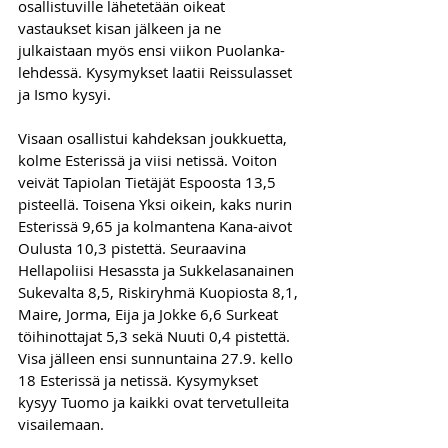
osallistuville lähetetään oikeat 
vastaukset kisan jälkeen ja ne 
julkaistaan myös ensi viikon Puolanka-
lehdessä. Kysymykset laatii Reissulasset 
ja Ismo kysyi.
Visaan osallistui kahdeksan joukkuetta, 
kolme Esterissä ja viisi netissä. Voiton 
veivät Tapiolan Tietäjät Espoosta 13,5 
pisteellä. Toisena Yksi oikein, kaks nurin 
Esterissä 9,65 ja kolmantena Kana-aivot 
Oulusta 10,3 pistettä. Seuraavina 
Hellapoliisi Hesassta ja Sukkelasanainen 
Sukevalta 8,5, Riskiryhmä Kuopiosta 8,1, 
Maire, Jorma, Eija ja Jokke 6,6 Surkeat 
töihinottajat 5,3 sekä Nuuti 0,4 pistettä.
Visa jälleen ensi sunnuntaina 27.9. kello 
18 Esterissä ja netissä. Kysymykset 
kysyy Tuomo ja kaikki ovat tervetulleita 
visailemaan.